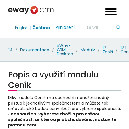
Přihlášení
English
Čeština
eWay-
17.
17.1
Dokumentace
CRM
Moduly
/
/
/
/
/
Zboží
Cen
Desktop
Popis a využití modulu
Ceník
Díky modulu Ceník má obchodní manažer snadný
přístup k jednotlivým společnostem a můžete tak
určovat, jaké budou ceny zboží pro vybrané společnosti.
Jednoduše si vyberete zboží a pro každou
společnost, se kterou je obchodováno, nastavíte
platnou cenu
.