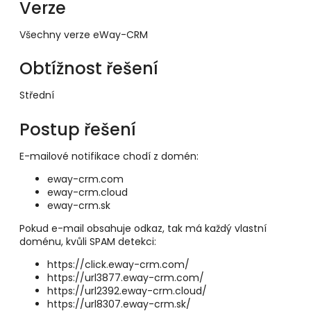
Verze
Všechny verze eWay-CRM
Obtížnost řešení
Střední
Postup řešení
E-mailové notifikace chodí z domén:
eway-crm.com
eway-crm.cloud
eway-crm.sk
Pokud e-mail obsahuje odkaz, tak má každý vlastní
doménu, kvůli SPAM detekci:
https://click.eway-crm.com/
https://url3877.eway-crm.com/
https://url2392.eway-crm.cloud/
https://url8307.eway-crm.sk/