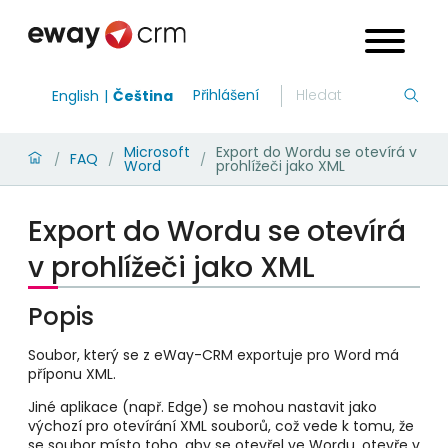
Přihlášení
English
Čeština
Microsoft
Export do Wordu se otevírá v
FAQ
/
/
/
Word
prohlížeči jako XML
Export do Wordu se otevírá
v prohlížeči jako XML
Popis
Soubor, který se z eWay-CRM exportuje pro Word má
příponu XML.
Jiné aplikace (např. Edge) se mohou nastavit jako
výchozí pro otevírání XML souborů, což vede k tomu, že
se soubor místo toho, aby se otevřel ve Wordu, otevře v