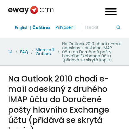
Přihlášení
English
Čeština
Na Outlook 2010 chodí e-mail
odeslaný z druhého IMAP
Microsoft
FAQ
účtu do Doručené pošty
/
/
/
Outlook
hlavního Exchange účtu
(přidává se skrytá kopie)
Na Outlook 2010 chodí e-
mail odeslaný z druhého
IMAP účtu do Doručené
pošty hlavního Exchange
účtu (přidává se skrytá