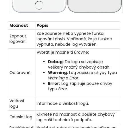
Možnost
Popis
Zde zapnete nebo vypnete funkci
Zapnout
logování chyb. V případě, že je funkce
logování
vypnuta, nebude log vytvářen.
Vybrat je možné ti úrovně:
Debug:
Do logu se zapisuje
veškerý možný chybový obsah.
Od úrovně
Warning:
Log zapisuje chyby typu
Warning
a
Error
.
Error:
Log zapisuje pouze chyby
typu
Error
.
Velikost
Informace o velikosti logu.
logu
Klikněte na možnost a pošlete chybový
Odeslat log
log naší technické podpoře.
Prohlédnout
Nechte si zobrazit chybový log přímo ve