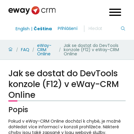
Přihlášení
English
Čeština
eWay-
Jak se dostat do DevTools
FAQ
CRM
konzole (F12) v eWay-CRM
/
/
/
Online
Online
Jak se dostat do DevTools
konzole (F12) v eWay-CRM
Online
Popis
Pokud v eWay-CRM Online dochází k chybě, je možné
dohledat více informací v konzoli prohlížeče. Některé
chyby jsou také zapsané v logu webové služby.