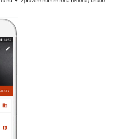
něte na "+" v pravém horním rohu (iPhone) anebo