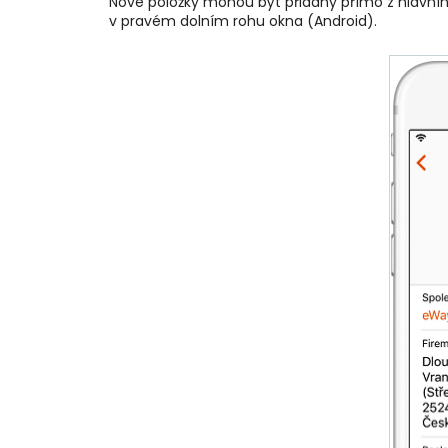
Nové položky mohou být přidány přímo z hlavníh
v pravém dolním rohu okna (Android).