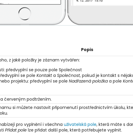
Popis
oho, z jaké položky je záznam vytvářen:
ti: předvyplní se pouze pole Společnost
předvyplní se pole
Kontakt
a
Společnost
, pokud je kontakt s něja
i nebo projektu: předvyplní se pole
Nadřazená položka
a pole
Kont
ěna červeným podtržením.
mu si můžete nastavit připomenutí prostřednictvím úkolu, který
oku.
abízejí pro vyplnění i všechna
uživatelská pole
, která máte s d
sti
Přidat pole
lze přidat další pole, která potřebujete vyplnit.