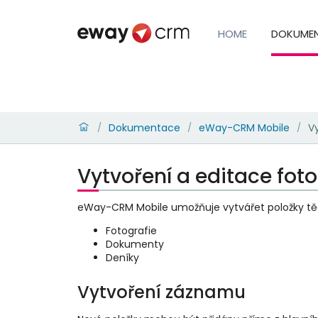
HOME
DOKUME
Dokumentace
eWay-CRM Mobile
Vy
/
/
/
Vytvoření a editace fot
eWay-CRM Mobile umožňuje vytvářet položky těc
Fotografie
Dokumenty
Deníky
Vytvoření záznamu