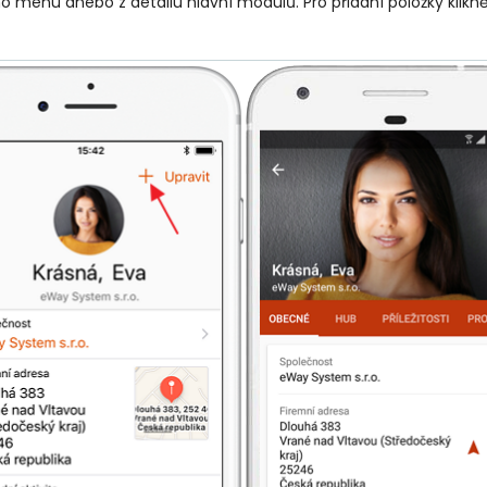
o menu anebo z detailu hlavní modulů. Pro přidání položky klik