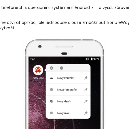
telefonech s operačním systémem Android 7.1.1 a vyšší. Zároveň
tné otvírat aplikaci, ale jednoduše dlouze zmáčknout ikonu eWa
ytvořit: