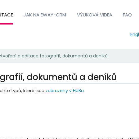
NTACE
JAK NA EWAY-CRM
VÝUKOVÁ VIDEA
FAQ
Engl
tvoření a editace fotografií, dokumentů a deníků
ografií, dokumentů a deníků
hto typů, které jsou
zobrazeny v HUBu
: