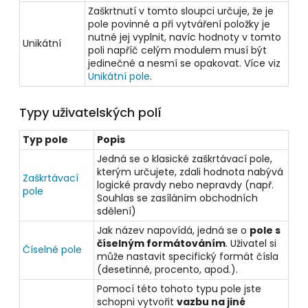
Zaškrtnutí v tomto sloupci určuje, že je
pole povinné a při vytváření položky je
nutné jej vyplnit, navíc hodnoty v tomto
Unikátní
poli napříč celým modulem musí být
jedinečné a nesmí se opakovat. Více viz
Unikátní pole
.
Typy uživatelských polí
Typ pole
Popis
Jedná se o klasické zaškrtávací pole,
kterým určujete, zdali hodnota nabývá
Zaškrtávací
logické pravdy nebo nepravdy (např.
pole
Souhlas se zasíláním obchodních
sdělení)
Jak název napovídá, jedná se o
pole s
číselným formátováním
. Uživatel si
Číselné pole
může nastavit specifický formát čísla
(desetinné, procento, apod.).
Pomocí této tohoto typu pole jste
schopni vytvořit
vazbu na jiné