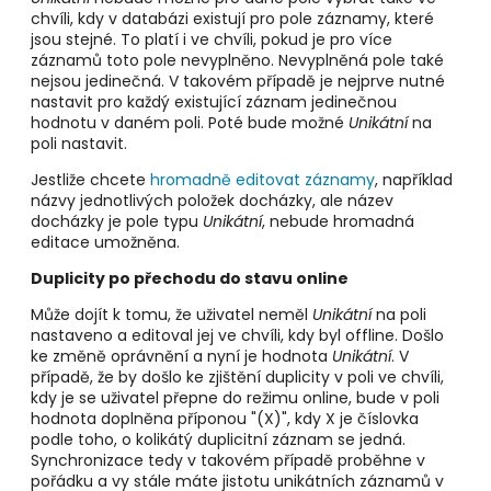
chvíli, kdy v databázi existují pro pole záznamy, které
jsou stejné. To platí i ve chvíli, pokud je pro více
záznamů toto pole nevyplněno. Nevyplněná pole také
nejsou jedinečná. V takovém případě je nejprve nutné
nastavit pro každý existující záznam jedinečnou
hodnotu v daném poli. Poté bude možné
Unikátní
na
poli nastavit.
Jestliže chcete
hromadně editovat záznamy
, například
názvy jednotlivých položek docházky, ale název
docházky je pole typu
Unikátní
, nebude hromadná
editace umožněna.
Duplicity po přechodu do stavu online
Může dojít k tomu, že uživatel neměl
Unikátní
na poli
nastaveno a editoval jej ve chvíli, kdy byl offline. Došlo
ke změně oprávnění a nyní je hodnota
Unikátní
. V
případě, že by došlo ke zjištění duplicity v poli ve chvíli,
kdy je se uživatel přepne do režimu online, bude v poli
hodnota doplněna příponou "(X)", kdy X je číslovka
podle toho, o kolikátý duplicitní záznam se jedná.
Synchronizace tedy v takovém případě proběhne v
pořádku a vy stále máte jistotu unikátních záznamů v