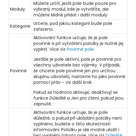
Můžete určit, jestli pole bude pouze pro
Moduly
vybraný modul, kde je vytváříte, ale
můžete klidně přidat i další moduly.
Určete, pod jakou kategorii bude pole
Kategorie
zařazeno.
Aktivování funkce určuje, že je pole
povinné a při vytváření položky je nutné jej
vyplnit. Více viz
Povinné pole
.
Jestliže je pole aktivní, pole je povinné pro
všechny uživatele bez výjimky. V případě,
Povinné
že chcete pole povinné jen pro určitou
skupinu uživatelů, nastavte ho jako povinné
pomocí práv - viz další krok.
Pokud se hodnota aktivuje, deaktivují se
funkce
Důležité
a
Jen pro čtení
, pokud jsou
zapnuté.
Aktivování funkce určuje, že je pole
důležité, a pokud při ukládání položky není
vyplněno, budete o této skutečnosti
informováni. Položku je ale možné uložit i
bez vyplnění tohoto pole. Více viz
Důležité