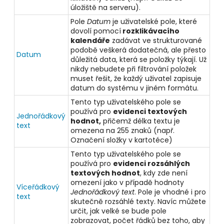
úložiště na serveru).
Pole
Datum
je uživatelské pole, které
dovolí pomocí
rozklikávacího
kalendáře
zadávat ve strukturované
podobě veškerá dodatečná, ale přesto
Datum
důležitá data, která se položky týkají. Už
nikdy nebudete při filtrování položek
muset řešit, že každý uživatel zapisuje
datum do systému v jiném formátu.
Tento typ uživatelského pole se
používá pro
evidenci textových
Jednořádkový
hodnot,
přičemž délka textu je
text
omezena na 255 znaků (např.
Označení složky v kartotéce)
Tento typ uživatelského pole se
používá pro
evidenci rozsáhlých
textových hodnot
, kdy zde není
omezení jako v případě hodnoty
Víceřádkový
Jednořádkový text
. Pole je vhodné i pro
text
skutečně rozsáhlé texty. Navíc můžete
určit, jak velké se bude pole
zobrazovat, počet řádků bez toho, aby