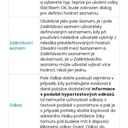
a vyberete typ, teprve po uložení volby
tlačítkem OK, bude zobrazen dialog
pro definici hodnot seznamu.
Obdobně jako pole
Seznam
, je i pole
Zaškrtávací seznam
uživatelsky
definovaným seznamem, kdy při
používání následně uživatelé vybírají z
Zaškrtávací
několika předdefinovaných hodnot.
seznam
Zásadní rozdíl mezi
Seznamem
a
Zaškrtávacím seznamem
je
skutečnost, že u
Zaškrtávacího
seznamu
může uživatel vybrat více
hodnot, nikoli jen jednu.
Pole
Odkaz
dobře poslouží zejména v
případě, kdy potřebujete evidovat k
dané položce dodatečné
informace
v podobě hypertextových odkazů
.
Už nemusíte uchovávat odkazy v
Odkaz
textové podobě v poznámce a pak je
v případě potřeby složitě kopírovat do
adresního řádku prohlížeče. Díky
tomuto poli budete mít k dispozici
klikatelný odkaz (např. Odkaz do