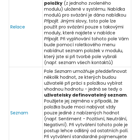
položky
(z jednoho zvoleného
modulu) uložené v systému. Nabídka
modulů pro svázání je dána nabídkou
Připojit
. Jinými slovy, toto pole lze
Relace
použít pro svázání pouze s takovými
moduly, které najdete v nabídce
Připojit
. Při vyplňování tohoto pole Vám
bude pomocí roletkového menu
nabídnut seznam položek v modulu,
který jste si při tvorbě pole vybrali
(např. seznam všech kontaktů)
Pole
Seznam
umožňuje předdefinovat
několik hodnot, ze kterých budou
uživatelé při práci s položkou vybírat
vhodnou hodnotu - jedná se tedy o
uživatelsky definovatelný seznam
.
Použijete jej zejména v případě, že
položka bude moci nabývat vždy
Seznam
pouze jediné z nabízených hodnot
(např. Sentiment - Pozitivní, Neutrální,
Negativní). Při vytváření tohoto pole je
postup lehce odlišný od ostatních polí.
Při vytváření standardně pojmenujete