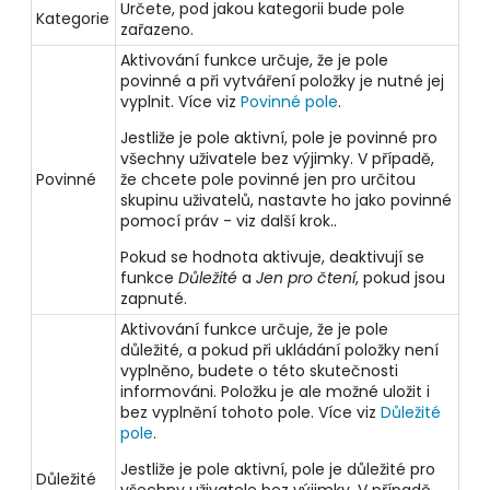
Určete, pod jakou kategorii bude pole
Kategorie
zařazeno.
Aktivování funkce určuje, že je pole
povinné a při vytváření položky je nutné jej
vyplnit. Více viz
Povinné pole
.
Jestliže je pole aktivní, pole je povinné pro
všechny uživatele bez výjimky. V případě,
Povinné
že chcete pole povinné jen pro určitou
skupinu uživatelů, nastavte ho jako povinné
pomocí práv - viz další krok..
Pokud se hodnota aktivuje, deaktivují se
funkce
Důležité
a
Jen pro čtení
, pokud jsou
zapnuté.
Aktivování funkce určuje, že je pole
důležité, a pokud při ukládání položky není
vyplněno, budete o této skutečnosti
informováni. Položku je ale možné uložit i
bez vyplnění tohoto pole. Více viz
Důležité
pole
.
Jestliže je pole aktivní, pole je důležité pro
Důležité
všechny uživatele bez výjimky. V případě,