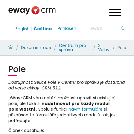
Přihlášení
English
Čeština
Centrum pro
2.
Dokumentace
Pole
/
/
/
/
správu
Volby
Pole
Dostupnost: Sekce Pole v Centru pro správu je dostupná
od verze eWay-CRM 6.1.2.
eWay-CRM vám nabízí možnost upravit si existující
pole, ale také si
nadefinovat pro každý modul
pole
vlastní
. Spolu s funkcí
Návrh formuláře
si
přizpůsobíte formuláře jednotlivých modulů tak, jak
potřebujte.
Článek obsahuje: