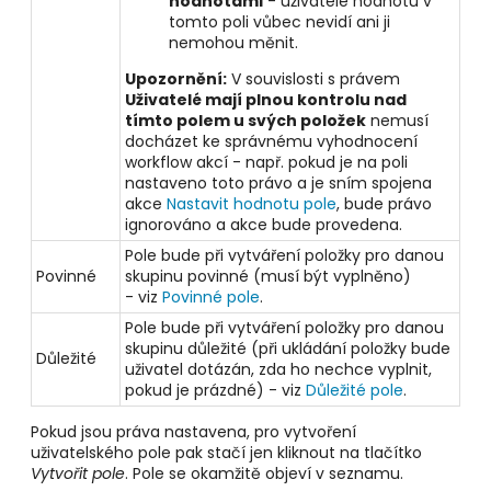
hodnotami
- uživatelé hodnotu v
tomto poli vůbec nevidí ani ji
nemohou měnit.
Upozornění:
V souvislosti s právem
Uživatelé mají plnou kontrolu nad
tímto polem u svých položek
nemusí
docházet ke správnému vyhodnocení
workflow akcí - např. pokud je na poli
nastaveno toto právo a je sním spojena
akce
Nastavit hodnotu pole
, bude právo
ignorováno a akce bude provedena.
Pole bude při vytváření položky pro danou
Povinné
skupinu povinné (musí být vyplněno)
-
viz
Povinné pole
.
Pole bude při vytváření položky pro danou
skupinu důležité (při ukládání položky bude
Důležité
uživatel dotázán, zda ho nechce vyplnit,
pokud je prázdné) -
viz
Důležité pole
.
Pokud jsou práva nastavena, pro vytvoření
uživatelského pole pak stačí jen kliknout na tlačítko
Vytvořit pole
. Pole se okamžitě objeví v seznamu.