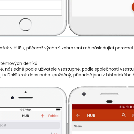
ložek v HUBu, přičemž výchozí zobrazení má následující paramet
stémových deníků
ně, následně podle uživatele vzestupně, podle společnosti vzes
í v Další krok dnes nebo zpožděný, případně jsou z historického 