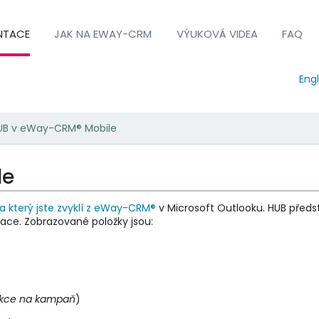
NTACE
JAK NA EWAY-CRM
VÝUKOVÁ VIDEA
FAQ
Engl
UB v eWay-CRM® Mobile
le
a který jste zvyklí z eWay-CRM®
v Microsoft Outlooku. HUB předs
mace. Zobrazované položky jsou:
kce na kampaň
)