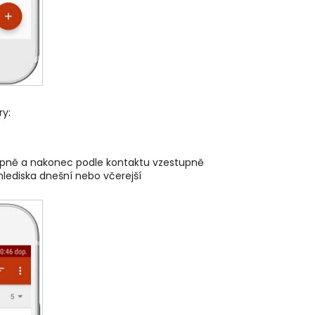
ry:
tupně a nakonec podle kontaktu vzestupně
hlediska dnešní nebo včerejší