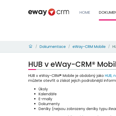
HOME
DOKUME
Dokumentace
eWay-CRM Mobile
H
/
/
/
HUB v eWay-CRM® Mobi
HUB v eWay-CRM® Mobile je obdobný jako
HUB, n
můžete otevřít a získat jejich podrobnější infor
Úkoly
Kalendáře
E-maily
Dokumenty
Deníky (nejsou zobrazeny deníky typu
Rea