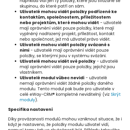
například vidí jen ty položky, které jsou svázané se
skupinou, do které patří on sám.
Uživatelé mohou vidět položky podřízené ke
kontaktům, společnostem, příležitostem
nebo projektům, které mohou vidět
- uživatelé
mají oprávnění vidět pouze položky, které mají
vyplněný nadřazený projekt, příležitost
, kontakt
nebo společnost, jež má uživatel právo vidět.
Uživatelé mohou vidět položky svázané s
nimi
- uživatelé mají oprávnění vidět pouze
položky, se kterými jsou v systému svázáni.
Uživatelé mohou vidět své položky
- uživatelé
mají oprávnění vidět pouze položky, jejichž jsou
vlastníkem.
Uživatelé modul vůbec nevidí
- uživatelé
nemají oprávnění vidět žádné položky daného
modulu. Tento modul pak bude pro uživatele v
celé eWay-CRM® kompletně neviditelný (viz
Skrýt
moduly
).
Specifika nastavení
Díky provázanosti modulů mohou vzniknout situace, že i
když je nastaveno, že položky modulu uživatel vidí,