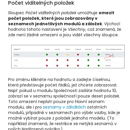
Počet viditelných položek
Sloupec
Počet viditelných položek
umožňuje
omezit
počet položek, které jsou zobrazovány v
seznamech jednotlivých modulů a záložek
. Výchozí
hodnota tohoto nastavení je
Všechny
, což znamená, že
zde není žádné omezení a jsou vidět všechny sloupce.
Pro změnu klikněte na hodnotu a zadejte číselnou,
která představuje počet řádků, jež chcete zobrazovat.
Např. pokud u modulu Společnosti zadáte hodnotu 10,
zobrazí se v seznamu společností pouze deset položek.
Toto omezení neplatí pouze pro hlavní seznam
modulu, ale i pro
seznamy v záložkách
ostatních
modulů, případně v seznamech pro výběr vazby, kde je
možné vybírat pouze z položek jednoho modelu. (To
například znamená, že restrikce se netýká seznamů v
polích Nadřazená položka.)