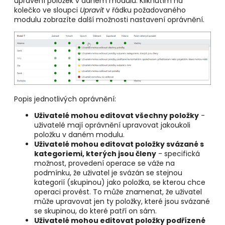
upravení položek v daném modulu. Kliknutím na
kolečko ve sloupci
Upravit
v řádku požadovaného
modulu zobrazíte další možnosti nastavení oprávnění.
Popis jednotlivých oprávnění:
Uživatelé mohou editovat všechny položky
-
uživatelé mají oprávnění upravovat jakoukoli
položku v daném modulu.
Uživatelé mohou editovat položky svázané s
kategoriemi, kterých jsou členy
- specifická
možnost, provedení operace se váže na
podmínku, že uživatel je svázán se stejnou
kategorií (skupinou) jako položka, se kterou chce
operaci provést. To může znamenat, že uživatel
může
upravovat
jen ty položky, které jsou svázané
se skupinou, do které patří on sám.
Uživatelé mohou editovat položky podřízené