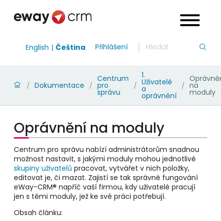
Přihlášení
English
Čeština
1.
Centrum
Oprávně
Uživatelé
Dokumentace
pro
na
/
/
/
/
a
správu
moduly
oprávnění
Oprávnění na moduly
Centrum pro správu nabízí administrátorům snadnou
možnost nastavit, s jakými moduly mohou jednotlivé
skupiny uživatelů
pracovat, vytvářet v nich položky,
editovat je, či mazat. Zajistí se tak správné fungování
eWay-CRM® napříč vaší firmou, kdy uživatelé pracují
jen s těmi moduly, jež ke své práci potřebují.
Obsah článku: