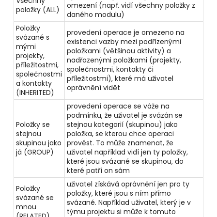
Všechny
omezení (např. vidí všechny položky z
položky (ALL)
daného modulu)
Položky
provedení operace je omezeno na
svázané s
existenci vazby mezi podřízenými
mými
položkami (většinou aktivity) a
projekty,
nadřazenými položkami (projekty,
příležitostmi,
společnostmi, kontakty či
společnostmi
příležitostmi), které má uživatel
a kontakty
oprávnění vidět
(INHERITED)
provedení operace se váže na
podmínku, že uživatel je svázán se
Položky se
stejnou kategorií (skupinou) jako
stejnou
položka, se kterou chce operaci
skupinou jako
provést. To může znamenat, že
já (GROUP)
uživatel například vidí jen ty položky,
které jsou svázané se skupinou, do
které patří on sám
uživatel získává oprávnění jen pro ty
Položky
položky, které jsou s ním přímo
svázané se
svázané. Například uživatel, který je v
mnou
týmu projektu si může k tomuto
(RELATED)