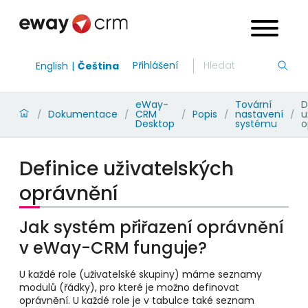
Přihlášení
English
Čeština
eWay-
Tovární
D
Dokumentace
CRM
Popis
nastavení
u
/
/
/
/
/
Desktop
systému
o
Definice uživatelských
oprávnění
Jak systém přiřazení oprávnění
v eWay-CRM funguje?
U každé role (uživatelské skupiny) máme seznamy
modulů (řádky), pro které je možno definovat
oprávnění. U každé role je v tabulce také seznam