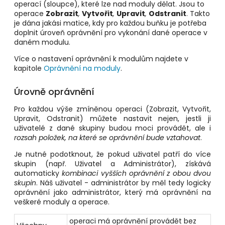
operací (sloupce), které lze nad moduly dělat. Jsou to
operace
Zobrazit
,
Vytvořit
,
Upravit
,
Odstranit
. Takto
je dána jakási matice, kdy pro každou buňku je potřeba
doplnit úroveň oprávnění pro vykonání dané operace v
daném modulu.
Více o nastavení oprávnění k modulům najdete v
kapitole
Oprávnění na moduly
.
Úrovně oprávnění
Pro každou výše zmíněnou operaci (Zobrazit, Vytvořit,
Upravit, Odstranit) můžete nastavit nejen, jestli ji
uživatelé z dané skupiny budou moci provádět, ale i
rozsah položek, na které se oprávnění bude vztahovat
.
Je nutné podotknout, že pokud uživatel patří do více
skupin (např. Uživatel a Administrátor), získává
automaticky
kombinaci vyšších oprávnění z obou dvou
skupin
. Náš uživatel - administrátor by měl tedy logicky
oprávnění jako administrátor, který má oprávnění na
veškeré moduly a operace.
operaci má oprávnění provádět bez