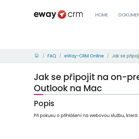
HOME
DOKUME
FAQ
eWay-CRM Online
Jak se přip
/
/
/
Jak se připojit na on-
Outlook na Mac
Popis
Při pokusu o přihlášení na webovou službu, která 