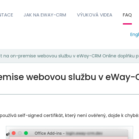
NTACE
JAK NA EWAY-CRM
VÝUKOVÁ VIDEA
FAQ
Engl
ojit na on-premise webovou službu v eWay-CRM Online doplňku 
premise webovou službu v eWay-
používá self-signed certifikát, který není ověřený, dojde k chybě