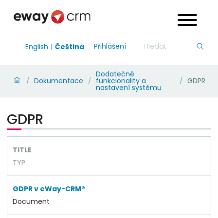
Přihlášení
English
Čeština
Dodatečné
Dokumentace
funkcionality a
GDPR
/
/
/
nastavení systému
GDPR
TITLE
TYP
GDPR v eWay-CRM®
Document