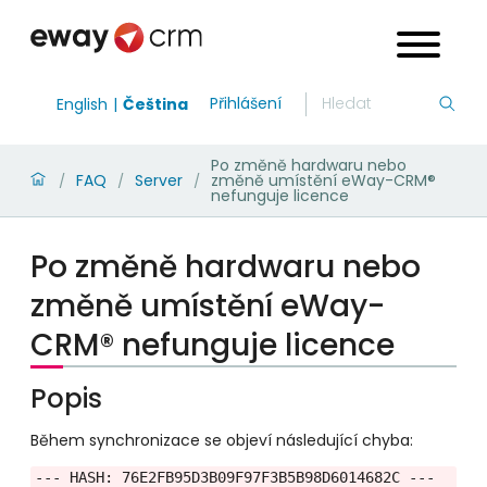
Přihlášení
English
Čeština
Po změně hardwaru nebo
FAQ
Server
změně umístění eWay-CRM®
/
/
/
nefunguje licence
Po změně hardwaru nebo
změně umístění eWay-
CRM® nefunguje licence
Popis
Během synchronizace se objeví následující chyba:
--- HASH: 76E2FB95D3B09F97F3B5B98D6014682C ---