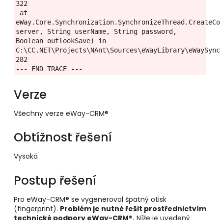
322
 at 
eWay.Core.Synchronization.SynchronizeThread.CreateCo
server, String userName, String password, 
Boolean outlookSave) in 
C:\CC.NET\Projects\NAnt\Sources\eWayLibrary\eWaySync
282
--- END TRACE ---
Verze
Všechny verze eWay-CRM®
Obtížnost řešení
Vysoká
Postup řešení
Pro eWay-CRM® se vygeneroval špatný otisk
(fingerprint).
Problém je nutné řešit prostřednictvím
technické podpory eWay-CRM®.
Níže je uvedený