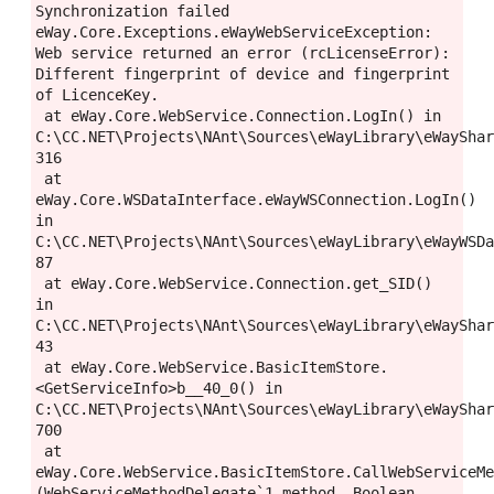
Synchronization failed
eWay.Core.Exceptions.eWayWebServiceException: 
Web service returned an error (rcLicenseError): 
Different fingerprint of device and fingerprint 
of LicenceKey.
 at eWay.Core.WebService.Connection.LogIn() in 
C:\CC.NET\Projects\NAnt\Sources\eWayLibrary\eWayShar
316
 at 
eWay.Core.WSDataInterface.eWayWSConnection.LogIn() 
in 
C:\CC.NET\Projects\NAnt\Sources\eWayLibrary\eWayWSDa
87
 at eWay.Core.WebService.Connection.get_SID() 
in 
C:\CC.NET\Projects\NAnt\Sources\eWayLibrary\eWayShar
43
 at eWay.Core.WebService.BasicItemStore.
<GetServiceInfo>b__40_0() in 
C:\CC.NET\Projects\NAnt\Sources\eWayLibrary\eWayShar
700
 at 
eWay.Core.WebService.BasicItemStore.CallWebServiceM
(WebServiceMethodDelegate`1 method, Boolean 