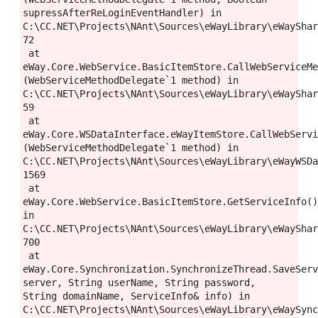
supressAfterReLoginEventHandler) in 
C:\CC.NET\Projects\NAnt\Sources\eWayLibrary\eWayShar
72
 at 
eWay.Core.WebService.BasicItemStore.CallWebServiceM
(WebServiceMethodDelegate`1 method) in 
C:\CC.NET\Projects\NAnt\Sources\eWayLibrary\eWayShar
59
 at 
eWay.Core.WSDataInterface.eWayItemStore.CallWebServ
(WebServiceMethodDelegate`1 method) in 
C:\CC.NET\Projects\NAnt\Sources\eWayLibrary\eWayWSDa
1569
 at 
eWay.Core.WebService.BasicItemStore.GetServiceInfo()
in 
C:\CC.NET\Projects\NAnt\Sources\eWayLibrary\eWayShar
700
 at 
eWay.Core.Synchronization.SynchronizeThread.SaveServ
server, String userName, String password, 
String domainName, ServiceInfo& info) in 
C:\CC.NET\Projects\NAnt\Sources\eWayLibrary\eWaySync