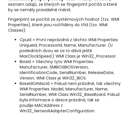
seznam údajů, ze kterých se fingerprint počítá a které
by se neměly pravidelně měnit.
Fingerprint se počítá ze systémových hodnot (tzv. WMI
Properties), které jsou roztříděny do tříd (tzv. WMI
Classes):
CpuId = První neprázdná z těchto WMI Properties:
UniqueId, ProcessorId, Name, Manufacturer. (U
posledních dvou se za to dává ještě
MaxClockSpeed.) WMI Class je Win32_Processor.
BiosId = Všechny tyto WMI Properties
Manufacturer, SMBIOSBIOSVersion,
IdentificationCode, SerialNumber, ReleaseDate,
Version. WMI Class je Win32_BIOS.
BaseIdOrMacId = Pokud není prázdné, tak všechny
WMI Properties: Model, Manufacturer, Name,
SerialNumber, WMI Class Win32_BaseBoard. Pokud
byla informace o desce prázdná, tak se
použije MACAddress z
Win32_NetworkAdapterConfiguration.