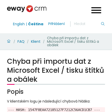
Přihlášení
English
Čeština
Chyba při importu dat z
FAQ
Klient
Microsoft Excel / tisku štítků a
/
/
/
obálek
Chyba při importu dat z
Microsoft Excel / tisku štítků
a obálek
Popis
V klientském logu je následující chybová hláška:
--- HASH: 1547F8EAA72185127F7212C56ACD1CB7 ---
