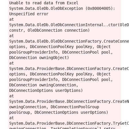
Unable to read data from Excel

System.Data.OleDb.OleDbException (0x80004005): 
Unspecified error

at 
System.Data.OleDb.OleDbConnectionInternal..ctor(OleD
constr, OleDbConnection connection)

at 
System.Data.OleDb.OleDbConnectionFactory.CreateConne
options, DbConnectionPoolKey poolKey, Object 
poolGroupProviderInfo, DbConnectionPool pool, 
DbConnection owningObject)

at 
System.Data.ProviderBase.DbConnectionFactory.CreateC
options, DbConnectionPoolKey poolKey, Object 
poolGroupProviderInfo, DbConnectionPool pool, 
DbConnection owningConnection, 
DbConnectionOptions userOptions)

at 
System.Data.ProviderBase.DbConnectionFactory.CreateN
owningConnection, DbConnectionPoolGroup 
poolGroup, DbConnectionOptions userOptions)

at 
System.Data.ProviderBase.DbConnectionFactory.TryGetC
owningConnection, TaskCompletionSource`1 retry, 