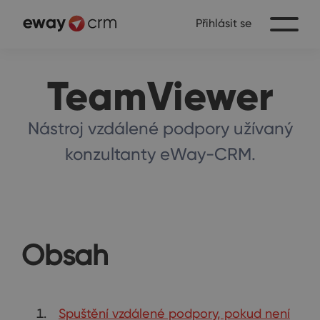
Přihlásit se
TeamViewer
Nástroj vzdálené podpory užívaný
konzultanty eWay-CRM.
Obsah
Spuštění vzdálené podpory, pokud není