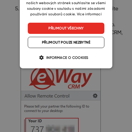
našich webových stránek souhlasíte se všemi
TeamViewer je spuštěný, pokud uvidíte
soubory cookie v souladu s našimi zásadami
používání souborů cookie.
Více informací
následující okno, kde vám jsou
vygenerovány vaše vlastní ID a heslo.
PŘIJMOUT VŠECHNY
Předejte obojí konzultantovi eWay-CRM,
abyste mu umožnili přístup na vaši
PŘIJMOUT POUZE NEZBYTNÉ
obrazovku.
INFORMACE O COOKIES