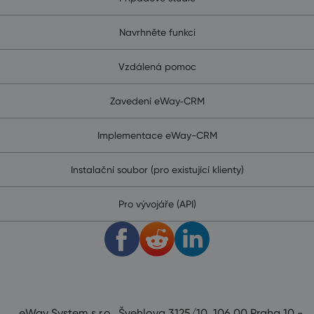
Navrhněte funkci
Vzdálená pomoc
Zavedení eWay‑CRM
Implementace eWay-CRM
Instalační soubor (pro existující klienty)
Pro vývojáře (API)
eWay System s.r.o., Švehlova 3125/10, 106 00 Praha 10 -