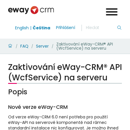
Přihlášení
English
Čeština
Zaktivování eWay-CRM® API
FAQ
Server
/
/
/
(WcfService) na serveru
Zaktivování eWay-CRM® API
(WcfService) na serveru
Popis
Nové verze eWay-CRM
Od verze eWay-CRM 6.0 není potřeba pro použití
eWay-API na serverové komponentě nad rámec
standardní instalace nic konfigurovat. Je možno ihned