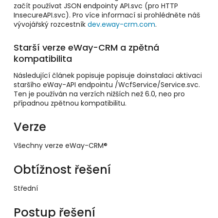
začít používat JSON endpointy API.svc (pro HTTP
InsecureAPI.svc). Pro více informací si prohlédněte náš
vývojářský rozcestník
dev.eway-crm.com
.
Starší verze eWay-CRM a zpětná
kompatibilita
Následující článek popisuje popisuje doinstalaci aktivaci
staršího eWay-API endpointu /WcfService/Service.svc.
Ten je používán na verzích nižších než 6.0, neo pro
případnou zpětnou kompatibilitu.
Verze
Všechny verze eWay-CRM®
Obtížnost řešení
Střední
Postup řešení