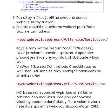
Pak už by měla být API na uvedené adrese
webové služby funkční.
Pro otestování si otevřeme webový prohlížeč a
vložíme tam adresu
<yourwebserviceaddress>/WcfService/Service.svc
Když je tam patrné "ReturnCode":"rcSuccess",
WCF je nakonfigurována správně. V opačném
případě je někde chyba. Info k chybě bude v logu
WCF.
V eWay 4.3. a starších metoda CheckStatus na
WCF není. Musíme se tedy spokojit s náhledem na
stránku služby
<yourwebserviceaddress>/WcfService/Service.svc
Měl by se nám zobrazit výpis, kde si můžeme
zakliknout soubor WSDL, kde jsou definované
všechny operace dané služby. Toto volání ovšem
netestuje spojení s webovou službou eWay-CRM.