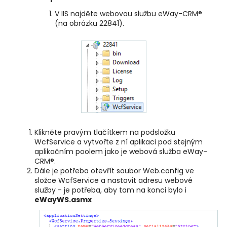
V IIS najděte webovou službu eWay-CRM®
(na obrázku 22841).
Klikněte pravým tlačítkem na podsložku
WcfService a vytvořte z ní aplikaci pod stejným
aplikačním poolem jako je webová služba eWay-
CRM®.
Dále je potřeba otevřít soubor Web.config ve
složce WcfService a nastavit adresu webové
služby - je potřeba, aby tam na konci bylo i
eWayWS.asmx