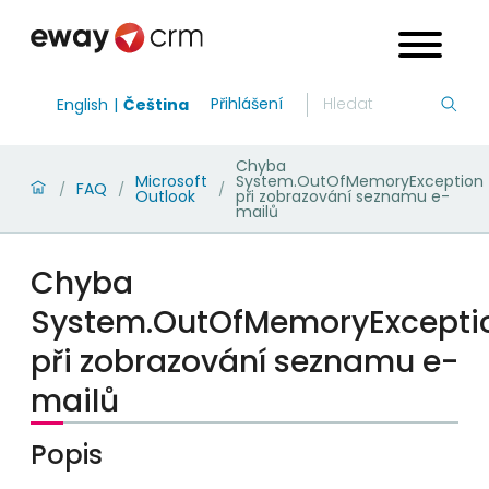
Přihlášení
English
Čeština
Chyba
Microsoft
System.OutOfMemoryException
FAQ
/
/
/
Outlook
při zobrazování seznamu e-
mailů
Chyba
System.OutOfMemoryExcepti
při zobrazování seznamu e-
mailů
Popis