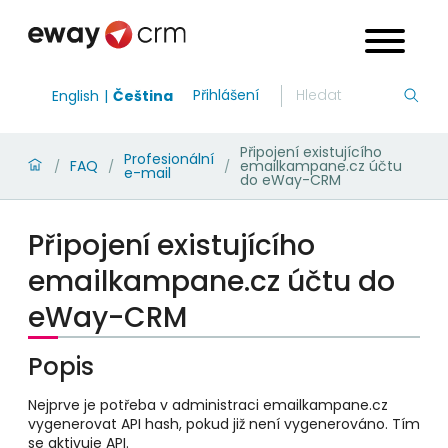
Přihlášení
English
Čeština
Připojení existujícího
Profesionální
FAQ
emailkampane.cz účtu
/
/
/
e-mail
do eWay-CRM
Připojení existujícího
emailkampane.cz účtu do
eWay-CRM
Popis
Nejprve je potřeba v administraci emailkampane.cz
vygenerovat API hash, pokud již není vygenerováno. Tím
se aktivuje API.