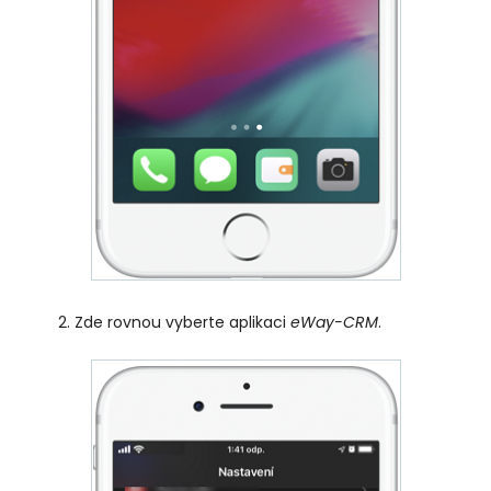
Zde rovnou vyberte aplikaci
eWay-CRM
.