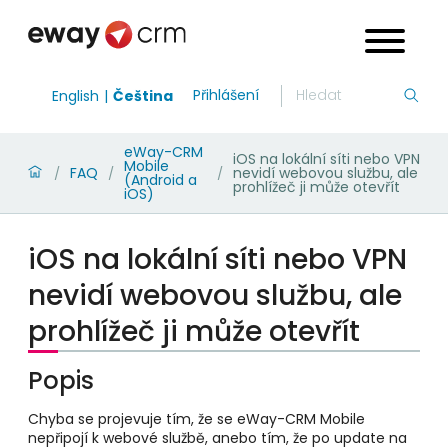
Přihlášení
English
Čeština
eWay-CRM
iOS na lokální síti nebo VPN
Mobile
FAQ
nevidí webovou službu, ale
/
/
/
(Android a
prohlížeč ji může otevřít
iOS)
iOS na lokální síti nebo VPN
nevidí webovou službu, ale
prohlížeč ji může otevřít
Popis
Chyba se projevuje tím, že se eWay-CRM Mobile
nepřipojí k webové službě, anebo tím, že po update na