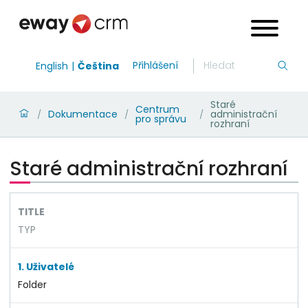
Přihlášení
English
Čeština
Staré
Centrum
Dokumentace
administrační
/
/
/
pro správu
rozhraní
Staré administrační rozhraní
TITLE
TYP
1. Uživatelé
Folder