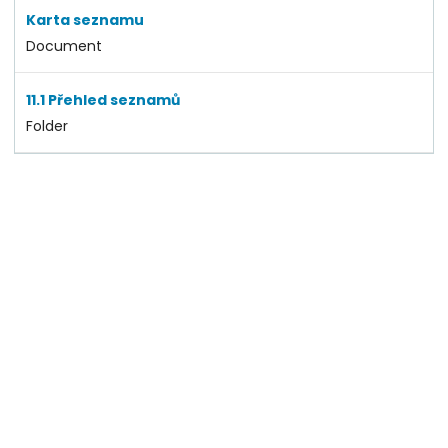
Karta seznamu
Document
11.1 Přehled seznamů
Folder