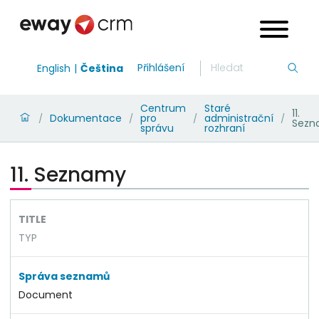
Přihlášení
English
Čeština
Centrum
Staré
11.
Dokumentace
pro
administrační
/
/
/
/
Sezn
správu
rozhraní
11. Seznamy
TITLE
TYP
Správa seznamů
Document