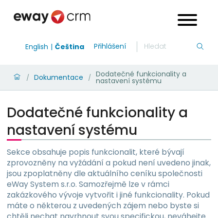
Přihlášení
English
Čeština
Dodatečné funkcionality a
Dokumentace
/
/
nastavení systému
Dodatečné funkcionality a
nastavení systému
Sekce obsahuje popis funkcionalit, které bývají
zprovozněny na vyžádání a pokud není uvedeno jinak,
jsou zpoplatněny dle aktuálního ceníku společnosti
eWay System s.r.o. Samozřejmě lze v rámci
zakázkového vývoje vytvořit i jiné funkcionality. Pokud
máte o některou z uvedených zájem nebo byste si
chtěli nechat navrhnout svou specifickou, neváhejte