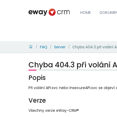
HOME
DOKUME
FAQ
Server
Chyba 404.3 při volání A
/
/
/
Chyba 404.3 při volání A
Popis
Při volání API.svc nebo InsecureAPI.svc se objeví
Verze
Všechny verze eWay-CRM®