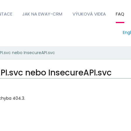
NTACE
JAK NA EWAY-CRM
VÝUKOVÁ VIDEA
FAQ
Engl
PI.svc nebo InsecureAPI.svc
PI.svc nebo InsecureAPI.svc
 chyba 404.3.