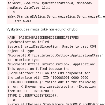
folders, Boolean& synchronizationOK, Boolean& 
newData, DateTime till)

   v 
eWay.StandardEdition.Synchronization.SynchronizeThre
--- END TRACE ---
Vyskytnout se může také následující chyba:
HASH: 9A28D348A685DDE9EC282BEE1F817FE3

Synchronization failed

System.InvalidCastException: Unable to cast COM 
object of type 
'Microsoft.Office.Interop.Outlook.ApplicationClass' 
to interface type 
'Microsoft.Office.Interop.Outlook._Application'. 
This operation failed because the 
QueryInterface call on the COM component for 
the interface with IID '{00063001-0000-0000-
C000-000000000046}' failed due to the following 
error: Knihovna není zaregistrována. (Exception 
from HRESULT: 0x8002801D 
(TYPE_E_LIBNOTREGISTERED)).

   at 
System.StubHelpers.StubHelpers.GetCOMIPFromRCW(Objec