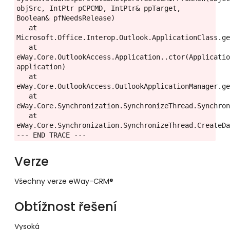
objSrc, IntPtr pCPCMD, IntPtr& ppTarget, 
Boolean& pfNeedsRelease)

   at 
Microsoft.Office.Interop.Outlook.ApplicationClass.ge
   at 
eWay.Core.OutlookAccess.Application..ctor(Applicatio
application)

   at 
eWay.Core.OutlookAccess.OutlookApplicationManager.ge
   at 
eWay.Core.Synchronization.SynchronizeThread.Synchron
   at 
eWay.Core.Synchronization.SynchronizeThread.CreateDa
--- END TRACE ---
Verze
Všechny verze eWay-CRM®
Obtížnost řešení
Vysoká