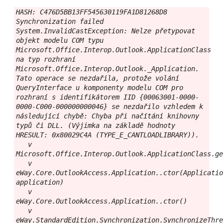
HASH: C476D5BB13FF545630119FA1D81268D8

Synchronization failed

System.InvalidCastException: Nelze přetypovat 
objekt modelu COM typu 
Microsoft.Office.Interop.Outlook.ApplicationClass 
na typ rozhraní 
Microsoft.Office.Interop.Outlook._Application. 
Tato operace se nezdařila, protože volání 
QueryInterface u komponenty modelu COM pro 
rozhraní s identifikátorem IID {00063001-0000-
0000-C000-000000000046} se nezdařilo vzhledem k 
následující chybě: Chyba při načítání knihovny 
typů či DLL. (Výjimka na základě hodnoty 
HRESULT: 0x80029C4A (TYPE_E_CANTLOADLIBRARY)).

   v 
Microsoft.Office.Interop.Outlook.ApplicationClass.ge
   v 
eWay.Core.OutlookAccess.Application..ctor(Applicatio
application)

   v 
eWay.Core.OutlookAccess.Application..ctor()

   v 
eWay.StandardEdition.Synchronization.SynchronizeThre