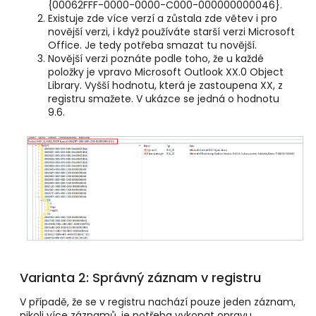
{00062FFF-0000-0000-C000-000000000046}.
Existuje zde více
verzí a zůstala zde větev i pro
novější verzi, i když používáte starší verzi Microsoft
Office. Je tedy potřeba smazat tu novější.
Novější verzi poznáte podle toho, že u každé
položky je vpravo Microsoft Outlook XX.0 Object
Library. Vyšší hodnotu, která je zastoupena XX, z
registru smažete. V ukázce se jedná o hodnotu
9.6.
Varianta 2: Správný záznam
v registru
V případě, že se v registru nachází pouze jeden záznam,
nikoli více záznamů, je potřeba vykonat opravu