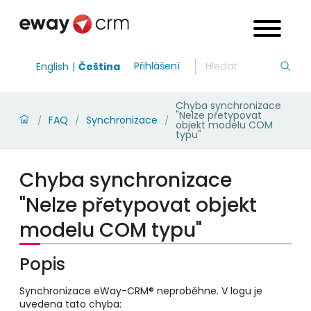
Přihlášení
English
Čeština
Chyba synchronizace
"Nelze přetypovat
FAQ
Synchronizace
/
/
/
objekt modelu COM
typu"
Chyba synchronizace
"Nelze přetypovat objekt
modelu COM typu"
Popis
Synchronizace eWay-CRM® neproběhne. V logu je
uvedena tato chyba: