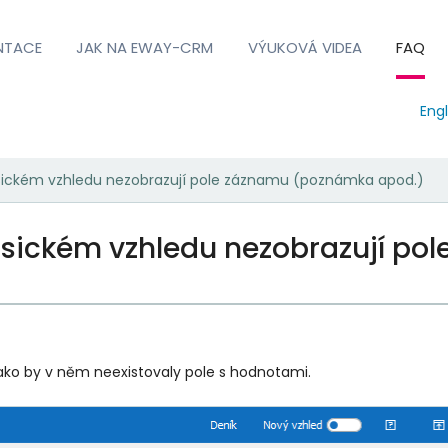
NTACE
JAK NA EWAY-CRM
VÝUKOVÁ VIDEA
FAQ
Engl
sickém vzhledu nezobrazují pole záznamu (poznámka apod.)
asickém vzhledu nezobrazují p
jako by v něm neexistovaly pole s hodnotami.