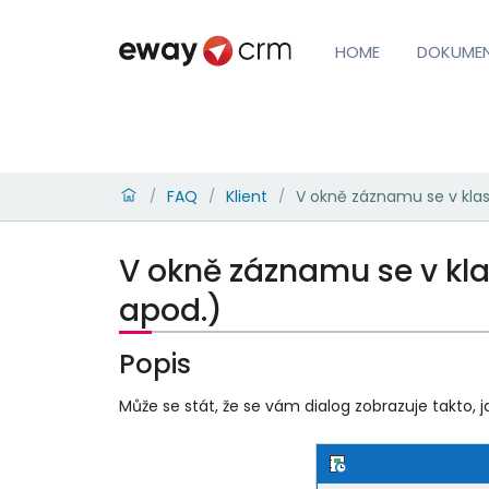
HOME
DOKUME
FAQ
Klient
V okně záznamu se v kla
/
/
/
V okně záznamu se v kl
apod.)
Popis
Může se stát, že se vám dialog zobrazuje takto, 