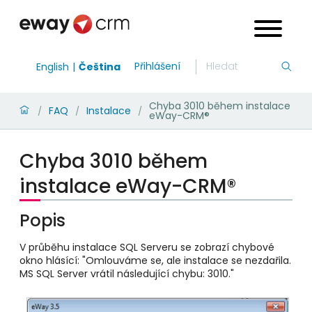
Přihlášení
English
Čeština
Chyba 3010 během instalace
FAQ
Instalace
/
/
/
eWay-CRM®
Chyba 3010 během
instalace eWay-CRM®
Popis
V průběhu instalace SQL Serveru se zobrazí chybové
okno hlásící: "Omlouváme se, ale instalace se nezdařila.
MS SQL Server vrátil následující chybu: 3010."