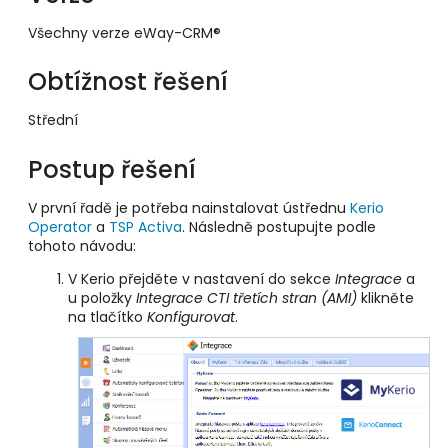
Všechny verze eWay-CRM®
Obtížnost řešení
Střední
Postup řešení
V první řadě je potřeba nainstalovat ústřednu
Kerio
Operator
a
TSP Activa
. Následně postupujte podle
tohoto návodu:
V Kerio přejděte v nastavení do sekce
Integrace
a
u položky
Integrace CTI třetích stran (AMI)
klikněte
na tlačítko
Konfigurovat
.