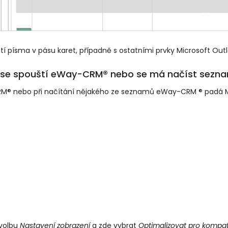
tí písma v pásu karet, případně s ostatními prvky Microsoft Out
dy se spouští eWay-CRM® nebo se má načíst sezn
CRM® nebo při načítání nějakého ze seznamů eWay-CRM ® padá M
 volbu
Nastavení zobrazení
a zde vybrat
Optimalizovat pro kompati