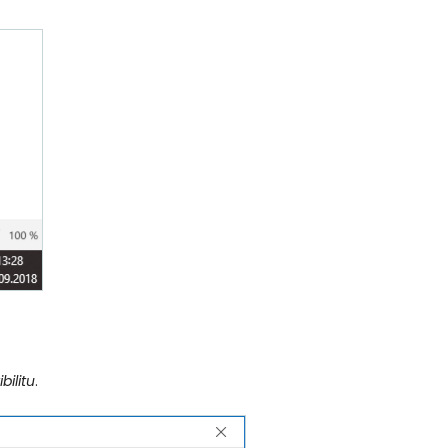
bilitu
.