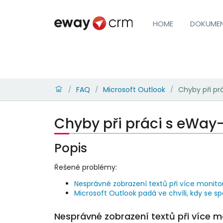
HOME
DOKUME
FAQ
Microsoft Outlook
Chyby při pr
/
/
/
Chyby při práci s eWay
Popis
Řešené problémy:
Nesprávné zobrazení textů při více monito
Microsoft Outlook padá ve chvíli, kdy se
Nesprávné zobrazení textů při více m