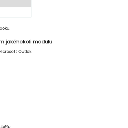
looku.
am jakéhokoli modulu
icrosoft Outlok.
bilitu
: