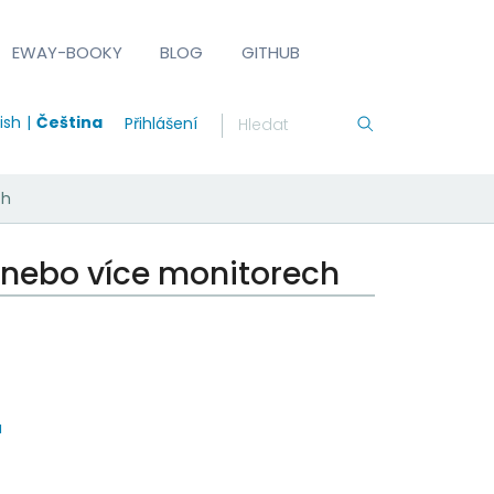
EWAY-BOOKY
BLOG
GITHUB
ish
Čeština
Přihlášení
ch
 nebo více monitorech
u