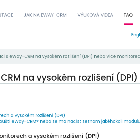
NTACE
JAK NA EWAY-CRM
VÝUKOVÁ VIDEA
FAQ
Engl
áci s eWay-CRM na vysokém rozlišení (DPI) nebo více monitore
-CRM na vysokém rozlišení (DPI)
rech a vysokém rozlišení (DPI)
 spouští eWay-CRM® nebo se má načíst seznam jakéhokoli modul
onitorech a vysokém rozlišení (DPI)