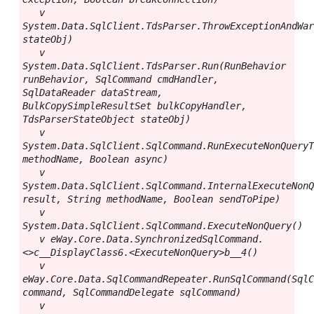
   v 
System.Data.SqlClient.TdsParser.ThrowExceptionAndWar
stateObj)

   v 
System.Data.SqlClient.TdsParser.Run(RunBehavior 
runBehavior, SqlCommand cmdHandler, 
SqlDataReader dataStream, 
BulkCopySimpleResultSet bulkCopyHandler, 
TdsParserStateObject stateObj)

   v 
System.Data.SqlClient.SqlCommand.RunExecuteNonQueryT
methodName, Boolean async)

   v 
System.Data.SqlClient.SqlCommand.InternalExecuteNonQ
result, String methodName, Boolean sendToPipe)

   v 
System.Data.SqlClient.SqlCommand.ExecuteNonQuery()

   v eWay.Core.Data.SynchronizedSqlCommand.
<>c__DisplayClass6.<ExecuteNonQuery>b__4()

   v 
eWay.Core.Data.SqlCommandRepeater.RunSqlCommand(SqlC
command, SqlCommandDelegate sqlCommand)

   v 