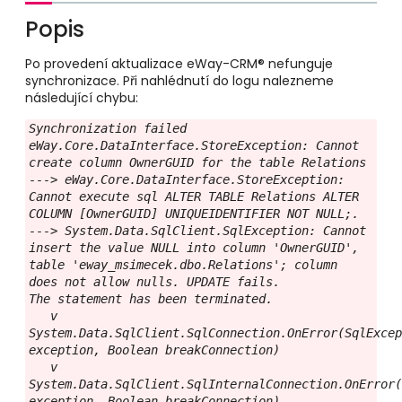
Popis
Po provedení aktualizace eWay-CRM® nefunguje
synchronizace. Při nahlédnutí do logu nalezneme
následující chybu:
Synchronization failed

eWay.Core.DataInterface.StoreException: Cannot 
create column OwnerGUID for the table Relations 
---> eWay.Core.DataInterface.StoreException: 
Cannot execute sql ALTER TABLE Relations ALTER 
COLUMN [OwnerGUID] UNIQUEIDENTIFIER NOT NULL;. 
---> System.Data.SqlClient.SqlException: Cannot 
insert the value NULL into column 'OwnerGUID', 
table 'eway_msimecek.dbo.Relations'; column 
does not allow nulls. UPDATE fails.

The statement has been terminated.

   v 
System.Data.SqlClient.SqlConnection.OnError(SqlExcep
exception, Boolean breakConnection)

   v 
System.Data.SqlClient.SqlInternalConnection.OnError(
exception, Boolean breakConnection)
