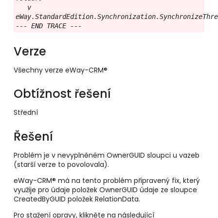
   v 
eWay.StandardEdition.Synchronization.SynchronizeThre
--- END TRACE ---
Verze
Všechny verze eWay-CRM®
Obtížnost řešení
Střední
Řešení
Problém je v nevyplněném OwnerGUID sloupci u vazeb
(starší verze to povolovala).
eWay-CRM® má na tento problém připravený fix, který
využije pro údaje položek OwnerGUID údaje ze sloupce
CreatedByGUID položek RelationData.
Pro stažení opravy, klikněte na následující