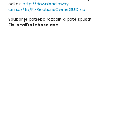
odkaz:
http://download.eway-
crm.cz/fix/FixRelationsOwnerGUID.zip
Soubor je potřeba rozbalit a poté spustit
FixLocalDatabase.exe
.