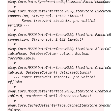
eWay.Core.Data.SynchronizedSqlCommand.ExecuteNonQuer
   v 
eWay.Core.MSSQLDataInterface.MSSQLItemStore.ExecuteR
connection, String sql, Int32 timeOut)

   --- Konec trasování zásobníku pro vnitřní 
výjimku ---

   v 
eWay.Core.MSSQLDataInterface.MSSQLItemStore.ExecuteR
connection, String sql, Int32 timeOut)

   v 
eWay.Core.MSSQLDataInterface.MSSQLItemStore.AlterCol
tableName, DatabaseColumn column, Boolean 
forceNullable)

   v 
eWay.Core.MSSQLDataInterface.MSSQLItemStore.CreateCo
tableId, DatabaseColumn[] databaseColumns)

   --- Konec trasování zásobníku pro vnitřní 
výjimku ---

   v 
eWay.Core.MSSQLDataInterface.MSSQLItemStore.CreateCo
tableId, DatabaseColumn[] databaseColumns)

   v 
eWay.Core.CachedDataInterface.CachedItemStore.Synchr
folder)
