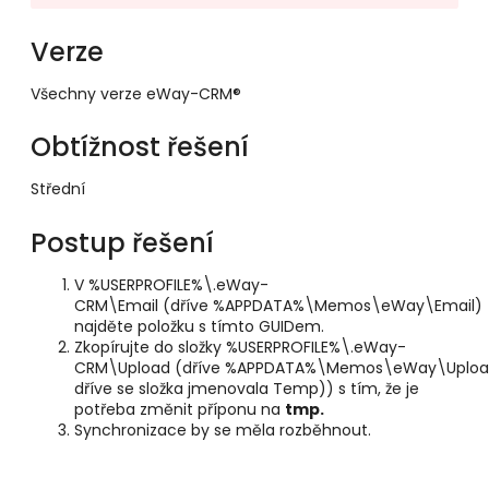
Verze
Všechny verze eWay-CRM®
Obtížnost řešení
Střední
Postup řešení
V %USERPROFILE%\.eWay-
CRM\Email (dříve %APPDATA%\Memos\eWay\Email)
najděte položku s tímto GUIDem.
Zkopírujte do složky %USERPROFILE%\.eWay-
CRM\Upload (dříve %APPDATA%\Memos\eWay\Upload
dříve se složka jmenovala Temp)) s tím, že je
potřeba změnit příponu na
tmp.
Synchronizace by se měla rozběhnout.