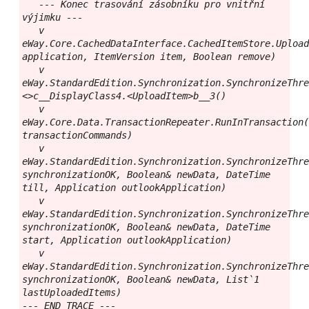
   --- Konec trasování zásobníku pro vnitřní 
výjimku ---

   v 
eWay.Core.CachedDataInterface.CachedItemStore.Upload
application, ItemVersion item, Boolean remove)

   v 
eWay.StandardEdition.Synchronization.SynchronizeThr
<>c__DisplayClass4.<UploadItem>b__3()

   v 
eWay.Core.Data.TransactionRepeater.RunInTransaction(
transactionCommands)

   v 
eWay.StandardEdition.Synchronization.SynchronizeThre
synchronizationOK, Boolean& newData, DateTime 
till, Application outlookApplication)

   v 
eWay.StandardEdition.Synchronization.SynchronizeThre
synchronizationOK, Boolean& newData, DateTime 
start, Application outlookApplication)

   v 
eWay.StandardEdition.Synchronization.SynchronizeThre
synchronizationOK, Boolean& newData, List`1 
lastUploadedItems)

--- END TRACE ---