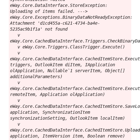
eWay.Core.DataInterface.StoreException: 
Uploading of items failed. ---> 
eWay.Core.Exceptions.BinaryDataNotReadyException: 
Attachment 'd1cd455a-c621-4734-ba4e-
5235ac9b1f1a' not found

   v 
eWay.Core.CachedDataInterface.Triggers.CheckBinaryDa
   v eWay.Core.Triggers.ClassTrigger.Execute()

   v 
eWay.Core.CachedDataInterface.CachedItemStore.Execut
triggers, OutlookItem diItem, IApplication 
olApplication, Nullable`1 serverItem, Object[] 
additionalParameters)

   v 
eWay.Core.CachedDataInterface.CachedItemStore.Execut
remoteItem, Application olApplication)

   v 
eWay.Core.CachedDataInterface.CachedItemStore.SaveLo
application, SynchronizationItem 
synchronizationSetting, OutlookItem localItem)

   v 
eWay.Core.CachedDataInterface.CachedItemStore.Upload
application, ItemVersion item, Boolean remove)
