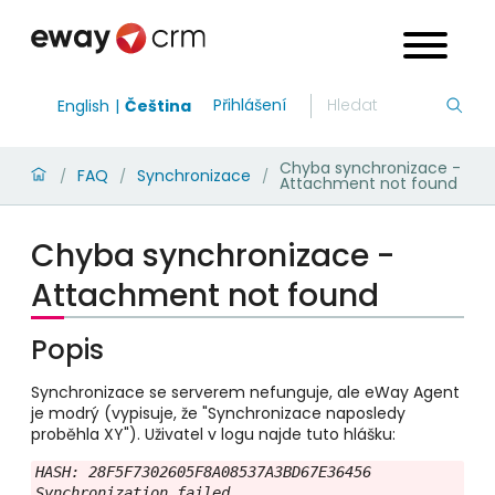
Přihlášení
English
Čeština
Chyba synchronizace -
FAQ
Synchronizace
/
/
/
Attachment not found
Chyba synchronizace -
Attachment not found
Popis
Synchronizace se serverem nefunguje, ale eWay Agent
je modrý (vypisuje, že "Synchronizace naposledy
proběhla XY"). Uživatel v logu najde tuto hlášku:
HASH: 28F5F7302605F8A08537A3BD67E36456

Synchronization failed
