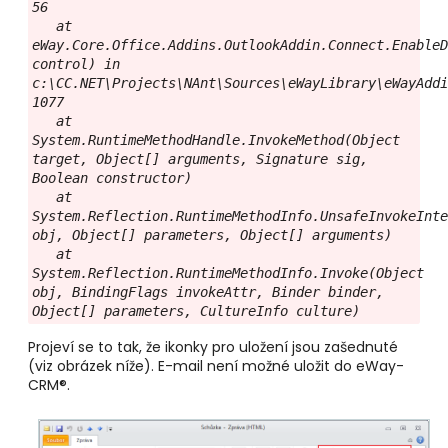
56

   at 
eWay.Core.Office.Addins.OutlookAddin.Connect.EnableD
control) in 
c:\CC.NET\Projects\NAnt\Sources\eWayLibrary\eWayAddi
1077

   at 
System.RuntimeMethodHandle.InvokeMethod(Object 
target, Object[] arguments, Signature sig, 
Boolean constructor)

   at 
System.Reflection.RuntimeMethodInfo.UnsafeInvokeInte
obj, Object[] parameters, Object[] arguments)

   at 
System.Reflection.RuntimeMethodInfo.Invoke(Object 
obj, BindingFlags invokeAttr, Binder binder, 
Object[] parameters, CultureInfo culture)
Projeví se to tak, že ikonky pro uložení jsou zašednuté
(viz obrázek níže). E-mail není možné uložit do eWay-
CRM®.