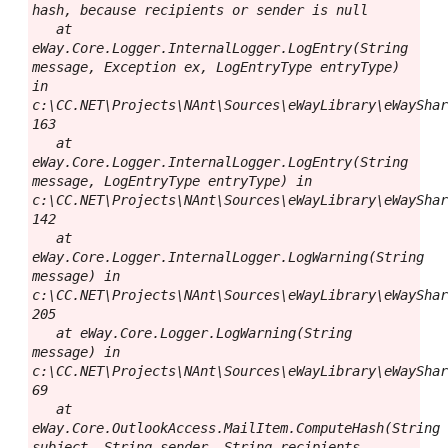
hash, because recipients or sender is null

   at 
eWay.Core.Logger.InternalLogger.LogEntry(String 
message, Exception ex, LogEntryType entryType) 
in 
c:\CC.NET\Projects\NAnt\Sources\eWayLibrary\eWayShar
163

   at 
eWay.Core.Logger.InternalLogger.LogEntry(String 
message, LogEntryType entryType) in 
c:\CC.NET\Projects\NAnt\Sources\eWayLibrary\eWayShar
142

   at 
eWay.Core.Logger.InternalLogger.LogWarning(String 
message) in 
c:\CC.NET\Projects\NAnt\Sources\eWayLibrary\eWayShar
205

   at eWay.Core.Logger.LogWarning(String 
message) in 
c:\CC.NET\Projects\NAnt\Sources\eWayLibrary\eWayShar
69

   at 
eWay.Core.OutlookAccess.MailItem.ComputeHash(String 
subject, String sender, String recipients, 