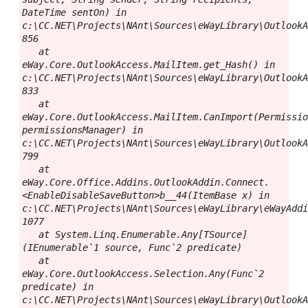
DateTime sentOn) in 
c:\CC.NET\Projects\NAnt\Sources\eWayLibrary\OutlookA
856

   at 
eWay.Core.OutlookAccess.MailItem.get_Hash() in 
c:\CC.NET\Projects\NAnt\Sources\eWayLibrary\OutlookA
833

   at 
eWay.Core.OutlookAccess.MailItem.CanImport(Permissio
permissionsManager) in 
c:\CC.NET\Projects\NAnt\Sources\eWayLibrary\OutlookA
799

   at 
eWay.Core.Office.Addins.OutlookAddin.Connect.
<EnableDisableSaveButton>b__44(ItemBase x) in 
c:\CC.NET\Projects\NAnt\Sources\eWayLibrary\eWayAddi
1077

   at System.Linq.Enumerable.Any[TSource]
(IEnumerable`1 source, Func`2 predicate)

   at 
eWay.Core.OutlookAccess.Selection.Any(Func`2 
predicate) in 
c:\CC.NET\Projects\NAnt\Sources\eWayLibrary\OutlookA