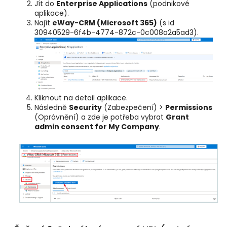
Jít do
Enterprise Applications
(podnikové
aplikace).
Najít
eWay-CRM (Microsoft 365)
(s id
30940529-6f4b-4774-872c-0c008a2a5ad3).
Kliknout na detail aplikace.
Následně
Security
(Zabezpečení) >
Permissions
(Oprávnění) a zde je potřeba vybrat
Grant
admin consent for My Company
.