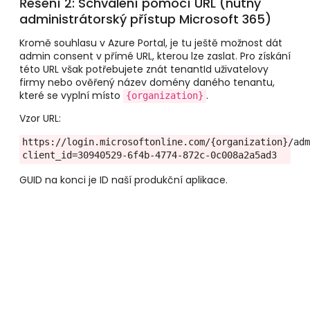
Řešení 2: Schválení pomocí URL (nutný
administrátorský přístup Microsoft 365)
Kromě souhlasu v Azure Portal, je tu ještě možnost dát
admin consent v přímé URL, kterou lze zaslat. Pro získání
této URL však potřebujete znát tenantId uživatelovy
firmy nebo ověřený název domény daného tenantu,
které se vyplní místo
.
{organization}
Vzor URL:
https://login.microsoftonline.com/{organization}/ad
client_id=30940529-6f4b-4774-872c-0c008a2a5ad3
GUID na konci je ID naší produkční aplikace.