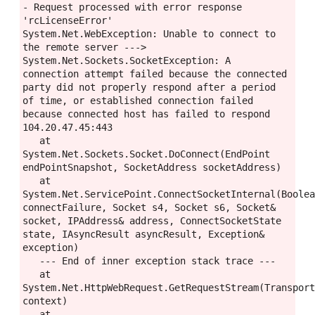
- Request processed with error response 
'rcLicenseError'

System.Net.WebException: Unable to connect to 
the remote server ---> 
System.Net.Sockets.SocketException: A 
connection attempt failed because the connected 
party did not properly respond after a period 
of time, or established connection failed 
because connected host has failed to respond 
104.20.47.45:443

   at 
System.Net.Sockets.Socket.DoConnect(EndPoint 
endPointSnapshot, SocketAddress socketAddress)

   at 
System.Net.ServicePoint.ConnectSocketInternal(Boolea
connectFailure, Socket s4, Socket s6, Socket& 
socket, IPAddress& address, ConnectSocketState 
state, IAsyncResult asyncResult, Exception& 
exception)

   --- End of inner exception stack trace ---

   at 
System.Net.HttpWebRequest.GetRequestStream(Transport
context)

   at 