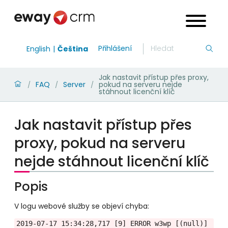
Přihlášení
English
Čeština
Jak nastavit přístup přes proxy,
FAQ
Server
pokud na serveru nejde
/
/
/
stáhnout licenční klíč
Jak nastavit přístup přes
proxy, pokud na serveru
nejde stáhnout licenční klíč
Popis
V logu webové služby se objeví chyba:
2019-07-17 15:34:28,717 [9] ERROR w3wp [(null)] 