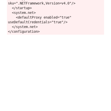
sku=".NETFramework,Version=v4.0"/>
  </startup>
  <system.net>
    <defaultProxy enabled="true" 
useDefaultCredentials="true"/>
  </system.net>
</configuration>