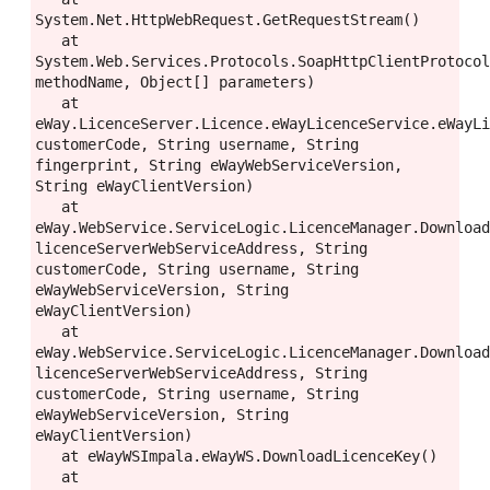
System.Net.HttpWebRequest.GetRequestStream()

   at 
System.Web.Services.Protocols.SoapHttpClientProtocol
methodName, Object[] parameters)

   at 
eWay.LicenceServer.Licence.eWayLicenceService.eWayLi
customerCode, String username, String 
fingerprint, String eWayWebServiceVersion, 
String eWayClientVersion)

   at 
eWay.WebService.ServiceLogic.LicenceManager.Download
licenceServerWebServiceAddress, String 
customerCode, String username, String 
eWayWebServiceVersion, String 
eWayClientVersion)

   at 
eWay.WebService.ServiceLogic.LicenceManager.Download
licenceServerWebServiceAddress, String 
customerCode, String username, String 
eWayWebServiceVersion, String 
eWayClientVersion)

   at eWayWSImpala.eWayWS.DownloadLicenceKey()

   at 