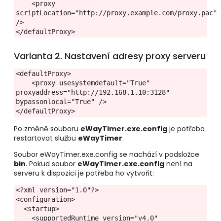
    <proxy 
scriptLocation="http://proxy.example.com/proxy.pac" 
/>

</defaultProxy>
Varianta 2. Nastavení adresy proxy serveru
<defaultProxy>

    <proxy usesystemdefault="True" 
proxyaddress="http://192.168.1.10:3128" 
bypassonlocal="True" />

</defaultProxy>
Po změně souboru
eWayTimer.exe.config
je potřeba
restartovat službu
eWayTimer
.
Soubor eWayTimer.exe.config se nachází v podsložce
bin
. Pokud soubor
eWayTimer.exe.config
není na
serveru k dispozici je potřeba ho vytvořit:
<?xml version="1.0"?>
<configuration>
  <startup>
    <supportedRuntime version="v4.0" 