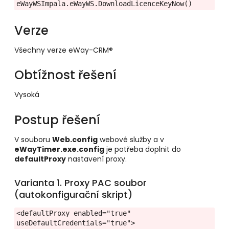
eWayWSImpala.eWayWS.DownloadLicenceKeyNow()
Verze
Všechny verze eWay-CRM®
Obtížnost řešení
Vysoká
Postup řešení
V souboru
Web.config
webové služby a v
eWayTimer.exe.config
je potřeba doplnit do
defaultProxy
nastavení proxy.
Varianta 1. Proxy PAC soubor
(autokonfigurační skript)
<defaultProxy enabled="true" 
useDefaultCredentials="true">
