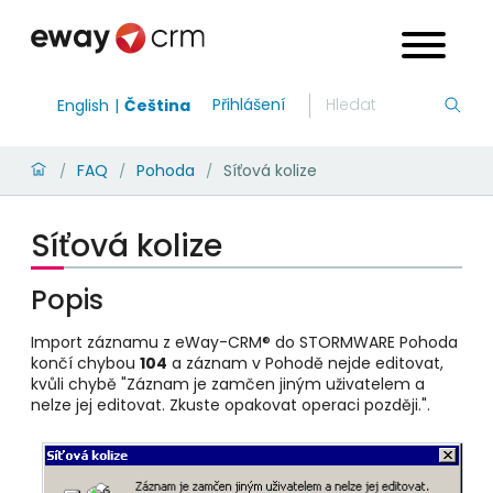
Přihlášení
English
Čeština
FAQ
Pohoda
Síťová kolize
/
/
/
Síťová kolize
Popis
Import záznamu z eWay-CRM® do STORMWARE Pohoda
končí chybou
104
a záznam v Pohodě nejde editovat,
kvůli chybě "Záznam je zamčen jiným uživatelem a
nelze jej editovat. Zkuste opakovat operaci později.".