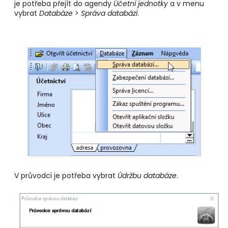
je potřeba přejít do agendy
Účetní jednotky
a v menu
vybrat
Databáze
>
Správa databází
.
V průvodci je potřeba vybrat
Údržbu databáze
.