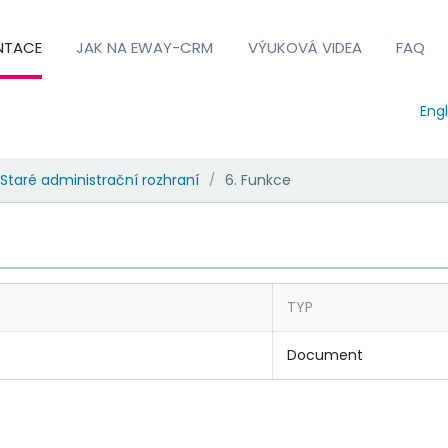
NTACE
JAK NA EWAY-CRM
VÝUKOVÁ VIDEA
FAQ
Engl
Staré administrační rozhraní
6. Funkce
/
TYP
Document