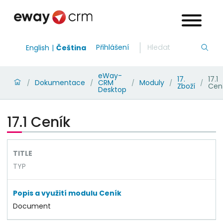
Přihlášení
English
Čeština
eWay-
17.
17.1
Dokumentace
CRM
Moduly
/
/
/
/
/
Zboží
Cen
Desktop
17.1 Ceník
TITLE
TYP
Popis a využití modulu Ceník
Document