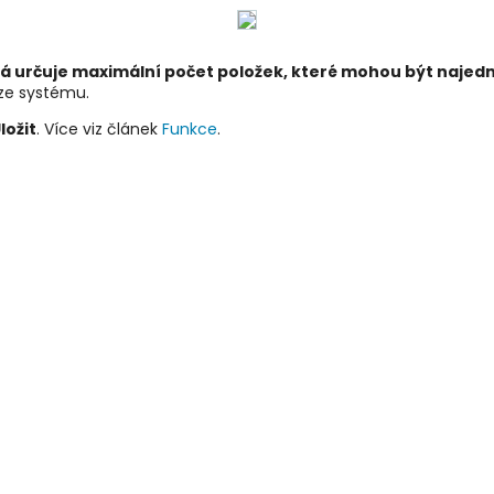
rá určuje maximální počet položek, které mohou být najed
ze systému.
ložit
. Více viz článek
Funkce
.