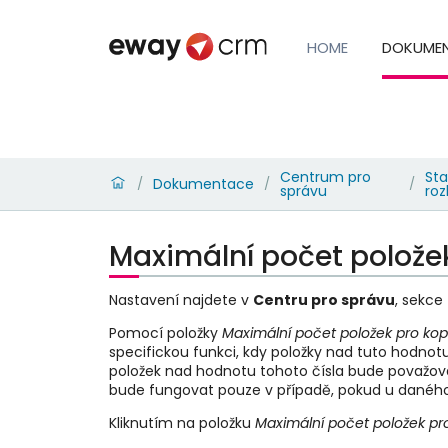
HOME
DOKUME
Centrum pro
Sta
Dokumentace
/
/
/
správu
roz
Maximální počet položek
Nastavení najdete v
Centru pro správu
, sekce
Pomocí položky
Maximální počet položek pro kopí
specifickou funkci, kdy položky nad tuto hodnot
položek nad hodnotu tohoto čísla bude považov
bude fungovat pouze v případě, pokud u danéh
Kliknutím na položku
Maximální počet položek pro