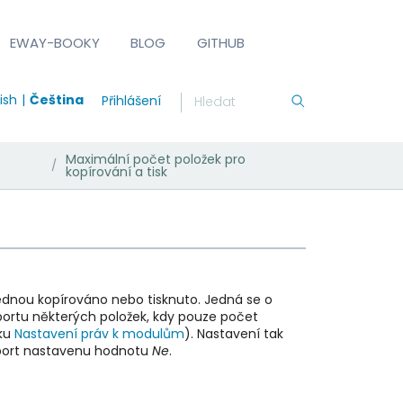
EWAY-BOOKY
BLOG
GITHUB
ish
Čeština
Přihlášení
Maximální počet položek pro
/
kopírování a tisk
ednou kopírováno nebo tisknuto. Jedná se o
xportu některých položek, kdy pouze počet
nku
Nastavení práv k modulům
). Nastavení tak
port nastavenu hodnotu
Ne
.