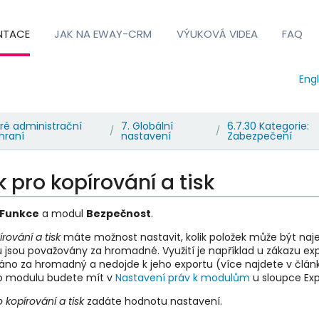
NTACE
JAK NA EWAY-CRM
VÝUKOVÁ VIDEA
FAQ
Engl
ré administrační
7. Globální
6.7.30 Kategorie:
/
/
hraní
nastavení
Zabezpečení
 pro kopírování a tisk
Funkce
a modul
Bezpečnost
.
rování a tisk
máte možnost nastavit, kolik položek může být naj
u jsou považovány za hromadné. Využití je například u zákazu e
áno za hromadný a nedojde k jeho exportu (více najdete v člá
o modulu budete mít v
Nastavení práv k modulům
u sloupce Ex
 kopírování a tisk
zadáte hodnotu nastavení.