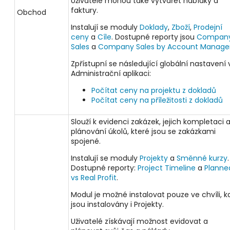
Uživatelé mohou také vytvářet nabídky a
faktury.
Obchod
Instalují se moduly
Doklady
,
Zboží
,
Prodejní
ceny
a
Cíle
. Dostupné reporty jsou
Compan
Sales
a
Company Sales by Account Manage
Zpřístupní se následující globální nastavení 
Administrační aplikaci:
Počítat ceny na projektu z dokladů
Počítat ceny na příležitosti z dokladů
Slouží k evidenci zakázek, jejich kompletaci 
plánování úkolů, které jsou se zakázkami
spojené.
Instalují se moduly
Projekty
a
Směnné kurzy
.
Dostupné reporty:
Project Timeline
a
Planne
vs Real Profit
.
Modul je možné instalovat pouze ve chvíli, k
jsou instalovány i Projekty.
Uživatelé získávají možnost evidovat a