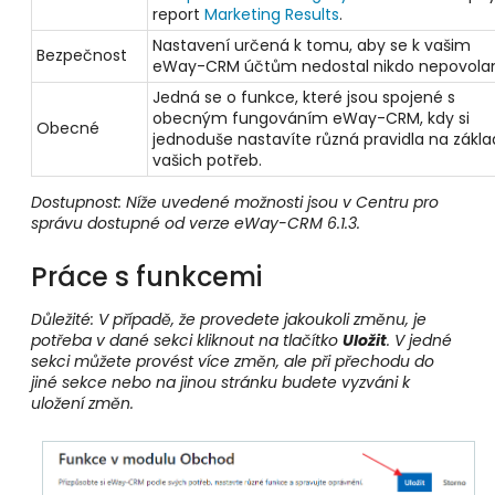
report
Marketing Results
.
Nastavení určená k tomu, aby se k vašim
Bezpečnost
eWay-CRM účtům nedostal nikdo nepovola
Jedná se o funkce, které jsou spojené s
obecným fungováním eWay-CRM, kdy si
Obecné
jednoduše nastavíte různá pravidla na zákl
vašich potřeb.
Dostupnost: Níže uvedené možnosti jsou v Centru pro
správu dostupné od verze eWay-CRM 6.1.3.
Práce s funkcemi
Důležité: V případě, že provedete jakoukoli změnu, je
potřeba v dané sekci kliknout na tlačítko
Uložit
. V jedné
sekci můžete provést více změn, ale při přechodu do
jiné sekce nebo na jinou stránku budete vyzváni k
uložení změn.