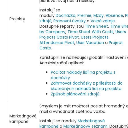
plánovat svůj čas a náklady.
Instalují se
moduly
Docházka
,
Prémie
,
Mzdy
,
Absence
,
P
Projekty
zdrojů
,
Pracovní úvazky
a
Volné zdroje
.
Dostupné reporty jsou
Time Sheet
,
Time Sh
by Company
,
Time Sheet With Costs
,
Users
Projects Costs Pivot
,
Users Projects
Attendance Pivot
,
User Vacation
a
Project
Costs
.
Zpřístupní se následující globální nastavení 
Administrační aplikaci:
Počítat náklady lidí na projektu z
docházky
Zahrnovat docházky z příležitostí do
skutečných nákladů lidí na projektu
Způsob plánování zdrojů
Smyslem je mít možnost poslat hromadný 
mail a vyhodnotit zpětnou vazbu.
Marketingové
Instalují se moduly
Marketingové
kampaně
kampaně
a
Marketingový seznam
. Dostupný