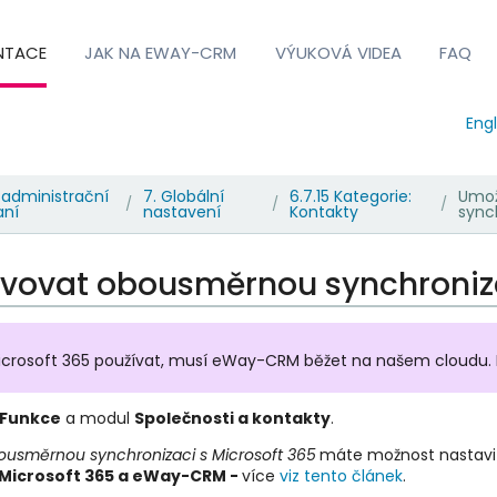
NTACE
JAK NA EWAY-CRM
VÝUKOVÁ VIDEA
FAQ
Engl
 administrační
7. Globální
6.7.15 Kategorie:
Umož
/
/
/
aní
nastavení
Kontakty
sync
ivovat obousměrnou synchroniza
Microsoft 365 používat, musí eWay-CRM běžet na našem cloudu
Funkce
a modul
Společnosti a kontakty
.
ousměrnou synchronizaci s Microsoft 365
máte možnost nastavi
Microsoft 365 a eWay-CRM -
více
viz tento článek
.