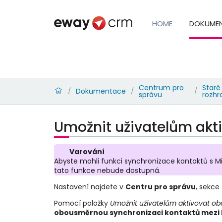
HOME
DOKUME
Centrum pro
Staré
Dokumentace
/
/
/
správu
rozhr
Umožnit uživatelům akt
Varování
Abyste mohli funkci synchronizace kontaktů s 
tato funkce nebude dostupná.
Nastavení najdete v
Centru pro správu
, sekce
Pomocí položky
Umožnit uživatelům aktivovat ob
obousměrnou synchronizaci kontaktů mezi 