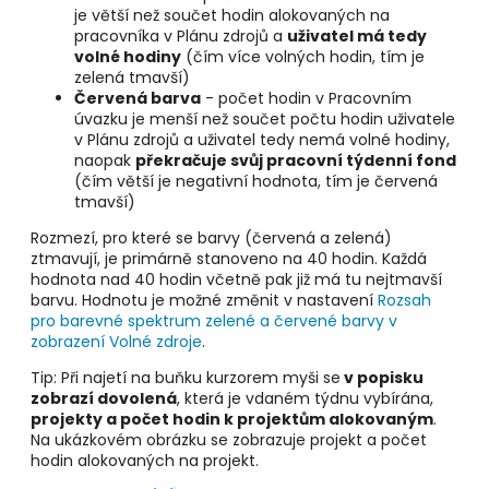
je větší než součet hodin alokovaných na
pracovníka v Plánu zdrojů a
uživatel má tedy
volné hodiny
(čím více volných hodin, tím je
zelená tmavší)
Červená barva
- počet hodin v Pracovním
úvazku je menší než součet počtu hodin uživatele
v Plánu zdrojů a uživatel tedy nemá volné hodiny,
naopak
překračuje svůj pracovní týdenní fond
(čím větší je negativní hodnota, tím je červená
tmavší)
Rozmezí, pro které se barvy (červená a zelená)
ztmavují, je primárně stanoveno na 40 hodin. Každá
hodnota nad 40 hodin včetně pak již má tu nejtmavší
barvu. Hodnotu je možné změnit v nastavení
Rozsah
pro barevné spektrum zelené a červené barvy v
zobrazení Volné zdroje
.
Tip: Při najetí na buňku kurzorem myši se
v popisku
zobrazí dovolená
, která je vdaném týdnu vybírána,
projekty a počet hodin k projektům alokovaným
.
Na ukázkovém obrázku se zobrazuje projekt a počet
hodin alokovaných na projekt.