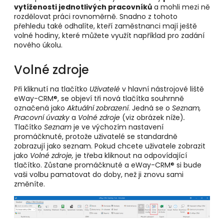
vytíženosti jednotlivých pracovníků
a mohli mezi ně
rozdělovat práci rovnoměrně. Snadno z tohoto
přehledu také odhalíte, kteří zaměstnanci mají ještě
volné hodiny, které můžete využít například pro zadání
nového úkolu.
Volné zdroje
Při kliknutí na tlačítko
Uživatelé
v hlavní nástrojové liště
eWay-CRM®, se objeví tři nová tlačítka souhrnně
označená jako
Aktuální zobrazení
. Jedná se o
Seznam,
Pracovní úvazky
a
Volné zdroje
(viz obrázek níže)
.
Tlačítko
Seznam
je ve výchozím nastavení
promáčknuté, protože uživatelé se standardně
zobrazují jako seznam. Pokud chcete uživatele zobrazit
jako
Volné zdroje,
je třeba kliknout na odpovídající
tlačítko. Zůstane promáčknuté a eWay-CRM® si bude
vaši volbu pamatovat do doby, než ji znovu sami
změníte.