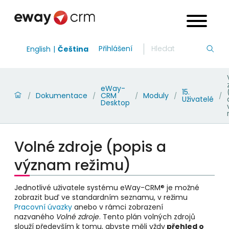
Přihlášení
English
Čeština
eWay-
15.
Dokumentace
CRM
Moduly
/
/
/
/
/
Uživatelé
Desktop
Volné zdroje (popis a
význam režimu)
Jednotlivé uživatele systému eWay-CRM® je možné
zobrazit buď ve standardním seznamu, v režimu
Pracovní úvazky
anebo v rámci zobrazení
nazvaného
Volné zdroje
. Tento plán volných zdrojů
slouží především k tomu, abyste měli vždy
přehled o