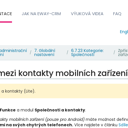
NTACE
JAK NA EWAY-CRM
VÝUKOVÁ VIDEA
FAQ
Engl
administrační
7. Globální
6.7.23 Kategorie:
Zpří
/
/
/
ní
nastavení
Společnosti
zaří
 mezi kontakty mobilních zařízen
 a kontakty (Lite)
.
Funkce
a modul
Společnosti a kontakty
.
takty mobilních zařízení (pouze pro Android)
máte možnost definov
emi na svých chytrých telefonech.
Více najdete v článku
Sdíl