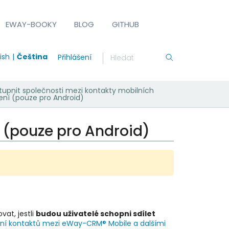
EWAY-BOOKY
BLOG
GITHUB
ish
Čeština
Přihlášení
stupnit společnosti mezi kontakty mobilních
zení (pouze pro Android)
í (pouze pro Android)
at, jestli
budou uživatelé schopni sdílet
ení kontaktů mezi eWay-CRM® Mobile a dalšími