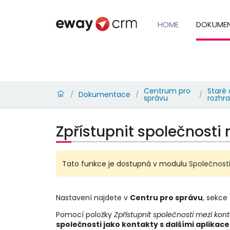
HOME
DOKUME
Centrum pro
Staré 
Dokumentace
/
/
/
správu
rozhra
Zpřístupnit společnosti
Tato funkce je dostupná v modulu
Společnosti
Nastavení najdete v
Centru pro správu
, sekce
Pomocí položky
Zpřístupnit společnosti mezi kon
společnosti jako kontakty s dalšími aplikac