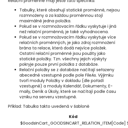
Relační proměnné mají ještě tato specifika:
Tabulky, které obsahují statické proměnné, nejsou
rozmnoženy a za každou proměnnou stojí
maximálně jedna položka.
Pokud se v rozmnožovacím řádku vyskytuje i jiná
než relační proměnná, je také vyhodnocena.
Pokud se v rozmnožovacím řádku vyskytuje více
relačních proměnných, je jako zdroj rozmnožení
brána ta relace, která dodá nejvíce položek.
Ostatní relační proměnné jsou použity jako
statické položky. Tzn. všechny jejich výskyty
pokryje pouze první položka z databáze.
Relační položky se z databáze načítají seřazeny
abecedně vzestupně podle pole FileAs. Výjimku
tvoří moduly Položky v dokladu (dle pořadí
vzestupně) a moduly Kalendář, Dokumenty, E-
maily, Deník a Úkoly, které se načítají podle času
vzniku na serveru vzestupně.
Příklad: Tabulka takto uvedená v šabloně
Kód
$GoodsInCart_GOODSINCART_RELATION_ITEM[Code]