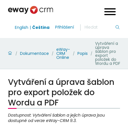
Přihlášení
English
Čeština
Vytváření a
úprava
eWay-
šablon pro
Dokumentace
CRM
Popis
/
/
/
/
export
Online
položek do
Wordu a PDF
Vytváření a úprava šablon
pro export položek do
Wordu a PDF
Dostupnost: Vytváření šablon a jejich úprava jsou
dostupné od verze eWay-CRM 9.3.