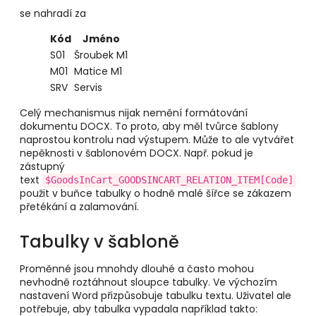
se nahradí za
Kód
Jméno
S01
Šroubek M1
M01
Matice M1
SRV
Servis
Celý mechanismus nijak nemění formátování
dokumentu DOCX. To proto, aby měl tvůrce šablony
naprostou kontrolu nad výstupem. Může to ale vytvářet
nepěknosti v šablonovém DOCX. Např. pokud je
zástupný
text
$GoodsInCart_GOODSINCART_RELATION_ITEM[Code]
použit v buňce tabulky o hodně malé šířce se zákazem
přetékání a zalamování.
Tabulky v šabloně
Proměnné jsou mnohdy dlouhé a často mohou
nevhodně roztáhnout sloupce tabulky. Ve výchozím
nastavení Word přizpůsobuje tabulku textu. Uživatel ale
potřebuje, aby tabulka vypadala například takto: