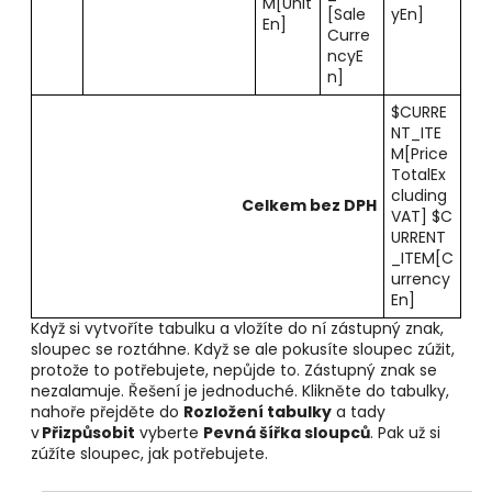
M[Unit
[Sale
yEn]
En]
Curre
ncyE
n]
$CURRE
NT_ITE
M[Price
TotalEx
cluding
Celkem bez DPH
VAT] $C
URRENT
_ITEM[C
urrency
En]
Když si vytvoříte tabulku a vložíte do ní zástupný znak,
sloupec se roztáhne. Když se ale pokusíte sloupec zúžit,
protože to potřebujete, nepůjde to. Zástupný znak se
nezalamuje. Řešení je jednoduché. Klikněte do tabulky,
nahoře přejděte do
Rozložení tabulky
a tady
v
Přizpůsobit
vyberte
Pevná šířka sloupců
. Pak už si
zúžíte sloupec, jak potřebujete.