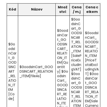
Množ
Cena
Cena c
Kód
Název
ství
/ m.j
elkem
$Goo
dsInC
art_G
$Good
OODSI
$GoodsI
sInCar
NCAR
nCart_
t_GO
T_REL
GOODSI
$Go
ODSIN
ATION
NCART_
odsI
CART_
_ITEM
RELATIO
nCar
RELATI
[SaleP
N_ITEM
t_G
ON_IT
riceEx
[PriceT
OOD
EM[Qu
cludin
otalExcl
SINC
$GoodsInCart_GOO
antit
gVAT]
udingVA
ART
DSINCART_RELATION
y] $Go
$Goo
T] $Goo
_REL
_ITEM[FileAs]
odsIn
dsInC
dsInCar
ATIO
Cart_
art_G
t_GOO
N_IT
GOOD
OODSI
DSINCA
EM
SINCA
NCAR
RT_RELA
[Co
RT_RE
T_REL
TION_IT
de]
LATIO
ATION
EM[Sale
N_ITE
_ITEM
Currenc