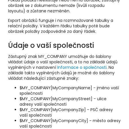
obrázek se z dokumentu nemaže (kvůli rozpadu
layoutu) a zůstane nezměněn.
Export obrázků funguje i na rozmnožované tabulky a
relační položky. V každém řádku tabulky poté bude
obrázek položky zodpovědné za daný řádek.
Údaje o vaší společnosti
Zástupný znak MY_COMPANY umožňuje do šablony
vkládat údaje o vaší společnosti, a to na základě údajů
vyplněných v nastavení
Informace o společnosti
. Na
základě takto vyplněných údajů je možné do šablony
vkládat následující zástupné znaky:
$MY_COMPANY[MyCompanyName] - jméno vaší
společnosti
$MY_COMPANY[MyCompanyStreet] - ulice
adresy vaší společnosti
$MY_COMPANY[MyCompanyZip] - PSČ adresy
vaší společnosti
$MY_COMPANY[MyCompanyCity] - město adresy
vaší společnosti