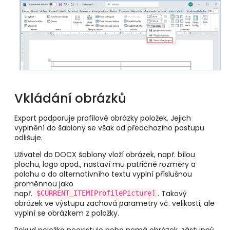
Vkládání obrázků
Export podporuje profilové obrázky položek. Jejich
vyplnění do šablony se však od předchozího postupu
odlišuje.
Uživatel do DOCX šablony vloží obrázek, např. bílou
plochu, logo apod., nastaví mu patřičné rozměry a
polohu a do alternativního textu vyplní příslušnou
proměnnou jako
např.
. Takový
$CURRENT_ITEM[ProfilePicture]
obrázek ve výstupu zachová parametry vč. velikosti, ale
vyplní se obrázkem z položky.
Pokud položka neexistuje nebo nemá obrázek, zástupný