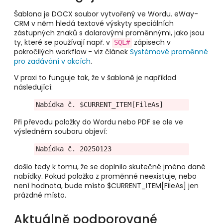
Šablona je DOCX soubor vytvořený ve Wordu. eWay-
CRM v něm hledá textové výskyty speciálních
zástupných znaků s dolarovými proměnnými, jako jsou
ty, které se používají např. v
zápisech v
SQL#
pokročilých workflow - viz článek
Systémové proměnné
pro zadávání v akcích
.
V praxi to funguje tak, že v šabloně je například
následující:
Nabídka č. $CURRENT_ITEM[FileAs]
Při převodu položky do Wordu nebo PDF se ale ve
výsledném souboru objeví:
Nabídka č. 20250123
došlo tedy k tomu, že se doplnilo skutečné jméno dané
nabídky. Pokud položka z proměnné neexistuje, nebo
není hodnota, bude místo $CURRENT_ITEM[FileAs] jen
prázdné místo.
Aktuálně podporované