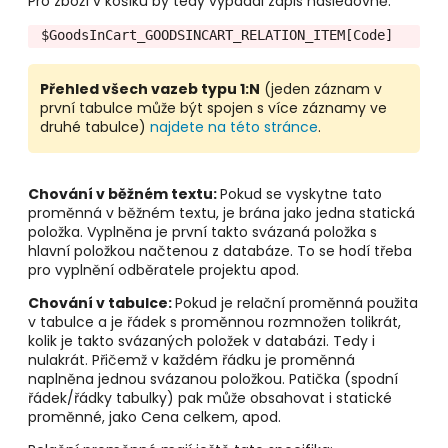
Pro zboží v košíku by tedy vypadal zápis následovně:
$GoodsInCart_GOODSINCART_RELATION_ITEM[Code]
Přehled všech vazeb typu 1:N
(jeden záznam v
první tabulce může být spojen s více záznamy ve
druhé tabulce)
najdete na této stránce
.
Chování v běžném textu:
Pokud se vyskytne tato
proměnná v běžném textu, je brána jako jedna statická
položka. Vyplněna je první takto svázaná položka s
hlavní položkou načtenou z databáze. To se hodí třeba
pro vyplnění odběratele projektu apod.
Chování v tabulce:
Pokud je relační proměnná použita
v tabulce a je řádek s proměnnou rozmnožen tolikrát,
kolik je takto svázaných položek v databázi. Tedy i
nulakrát. Přičemž v každém řádku je proměnná
naplněna jednou svázanou položkou. Patička (spodní
řádek/řádky tabulky) pak může obsahovat i statické
proměnné, jako Cena celkem, apod.