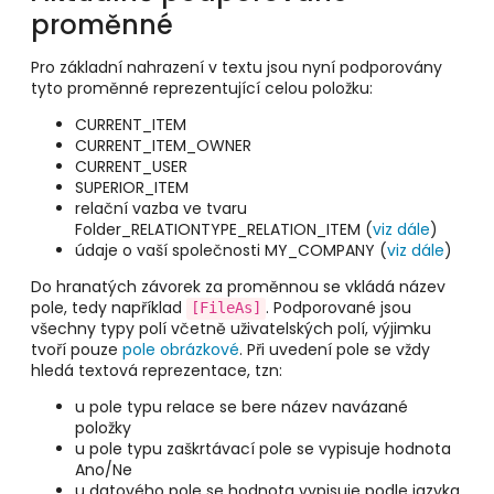
proměnné
Pro základní nahrazení v textu jsou nyní podporovány
tyto proměnné reprezentující celou položku:
CURRENT_ITEM
CURRENT_ITEM_OWNER
CURRENT_USER
SUPERIOR_ITEM
relační vazba ve tvaru
Folder_RELATIONTYPE_RELATION_ITEM (
viz dále
)
údaje o vaší společnosti MY_COMPANY (
viz dále
)
Do hranatých závorek za proměnnou se vkládá název
pole, tedy například
. Podporované jsou
[FileAs]
všechny typy polí včetně uživatelských polí, výjimku
tvoří pouze
pole obrázkové
. Při uvedení pole se vždy
hledá textová reprezentace, tzn:
u pole typu relace se bere název navázané
položky
u pole typu zaškrtávací pole se vypisuje hodnota
Ano/Ne
u datového pole se hodnota vypisuje podle jazyka