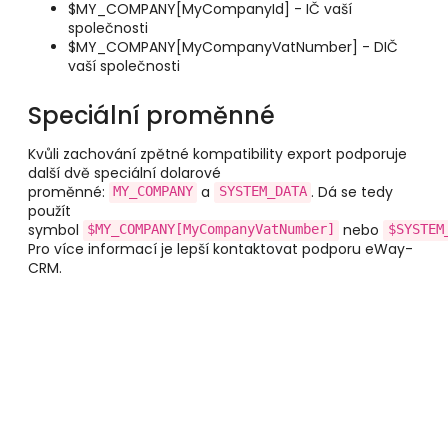
$MY_COMPANY[MyCompanyId] - IČ vaší
společnosti
$MY_COMPANY[MyCompanyVatNumber] - DIČ
vaší společnosti
Speciální proměnné
Kvůli zachování zpětné kompatibility export podporuje
další dvě speciální dolarové
proměnné:
a
. Dá se tedy
MY_COMPANY
SYSTEM_DATA
použít
symbol
nebo
$MY_COMPANY[MyCompanyVatNumber]
$SYSTEM
Pro více informací je lepší kontaktovat podporu eWay-
CRM.