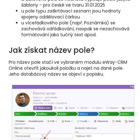
šablony - pro české ve tvaru 31.01.2025
u pole typu zaškrtávací seznam jsou hodnoty
spojeny oddělovací čárkou
u víceřádkového pole (např. Poznámka) se
zachovává odřádkování, naopak se nezachovává
formátování jako tučný text apod.
Jak získat název pole?
Pro název pole stačí ve vybraném modulu eWay-CRM
Online otevřít jakoukoli položku a najet na dané pole.
Jeho databázový název se objeví v popisku.