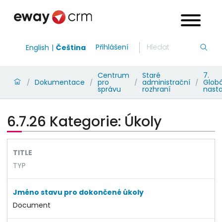
Přihlášení
English
Čeština
Centrum
Staré
7.
Dokumentace
pro
administrační
Globá
/
/
/
/
správu
rozhraní
nast
6.7.26 Kategorie: Úkoly
TITLE
TYP
Jméno stavu pro dokončené úkoly
Document