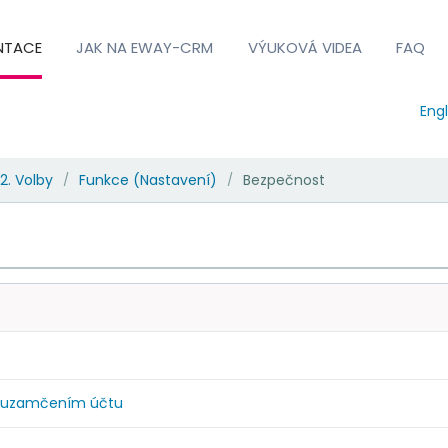
NTACE
JAK NA EWAY-CRM
VÝUKOVÁ VIDEA
FAQ
Engl
2. Volby
Funkce (Nastavení)
Bezpečnost
/
/
d uzamčením účtu