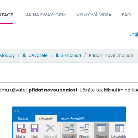
NTACE
JAK NA EWAY-CRM
VÝUKOVÁ VIDEA
FAQ
Engl
Moduly
15. Uživatelé
15.6 Znalosti
Přidání nové znalosti
/
/
/
ému uživateli
přidat novou znalost
. Učiníte tak kliknutím na tl