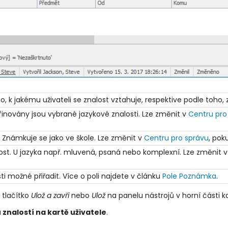
k jakému uživateli se znalost vztahuje, respektive podle toho, z ja
finovány jsou vybrané jazykové znalosti. Lze změnit v
Centru pro
 Známkuje se jako ve škole. Lze změnit v
Centru pro správu
, pok
lost. U jazyka např. mluvená, psaná nebo komplexní. Lze změnit 
ti možné přiřadit. Více o poli najdete v článku
Pole Poznámka
.
 tlačítko
Ulož a zavři
nebo
Ulož
na panelu nástrojů v horní části ka
znalostí na kartě uživatele
.