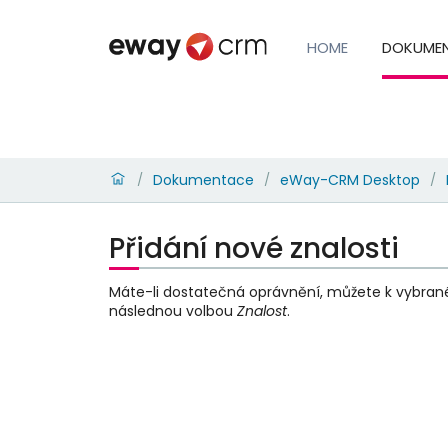
HOME
DOKUME
Dokumentace
eWay-CRM Desktop
/
/
/
Přidání nové znalosti
Máte-li dostatečná oprávnění, můžete k vybran
následnou volbou
Znalost
.