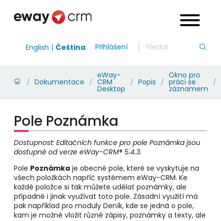
Přihlášení
English
Čeština
eWay-
Okno pro
Dokumentace
CRM
Popis
práci se
/
/
/
/
/
Desktop
záznamem
Pole Poznámka
Dostupnost: Editačních funkce pro pole Poznámka jsou
dostupné od verze eWay-CRM® 5.4.3.
Pole
Poznámka
je obecné pole, které se vyskytuje na
všech položkách napříč systémem eWay-CRM. Ke
každé položce si tak můžete udělat poznámky, ale
případně i jinak využívat toto pole. Zásadní využití má
pak například pro moduly Deník, kde se jedná o pole,
kam je možné vložit různé zápisy, poznámky a texty, ale