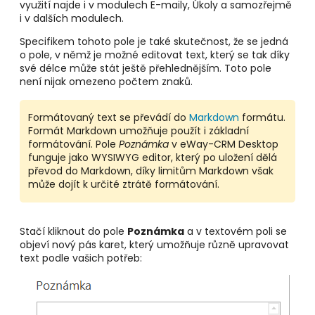
využití najde i v modulech E-maily, Úkoly a samozřejmě
i v dalších modulech.
Specifikem tohoto pole je také skutečnost, že se jedná
o pole, v němž je možné editovat text, který se tak díky
své délce může stát ještě přehlednějším. Toto pole
není nijak omezeno počtem znaků.
Formátovaný text se převádí do
Markdown
formátu.
Formát Markdown umožňuje použít i základní
formátování. Pole
Poznámka
v eWay-CRM Desktop
funguje jako WYSIWYG editor, který po uložení dělá
převod do Markdown, díky limitům Markdown však
může dojít k určité ztrátě formátování.
Stačí kliknout do pole
Poznámka
a v textovém poli se
objeví nový pás karet, který umožňuje různě upravovat
text podle vašich potřeb: