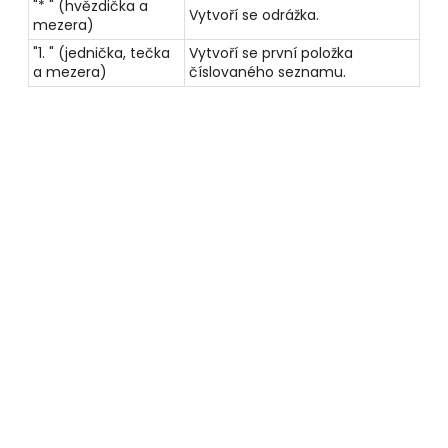
"* " (hvězdička a
Vytvoří se odrážka.
mezera)
"1. " (jednička, tečka
Vytvoří se první položka
a mezera)
číslovaného seznamu.