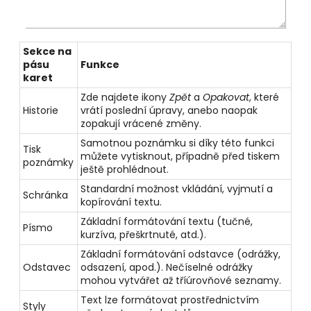
Sekce na
pásu
Funkce
karet
Zde najdete ikony
Zpět
a
Opakovat
, které
Historie
vrátí poslední úpravy, anebo naopak
zopakují vrácené změny.
Samotnou poznámku si díky této funkci
Tisk
můžete vytisknout, případně před tiskem
poznámky
ještě prohlédnout.
Standardní možnost vkládání, vyjmutí a
Schránka
kopírování textu.
Základní formátování textu (tučné,
Písmo
kurzíva, přeškrtnuté, atd.).
Základní formátování odstavce (odrážky,
Odstavec
odsazení, apod.). Nečíselné odrážky
mohou vytvářet až tříúrovňové seznamy.
Text lze formátovat prostřednictvím
Styly