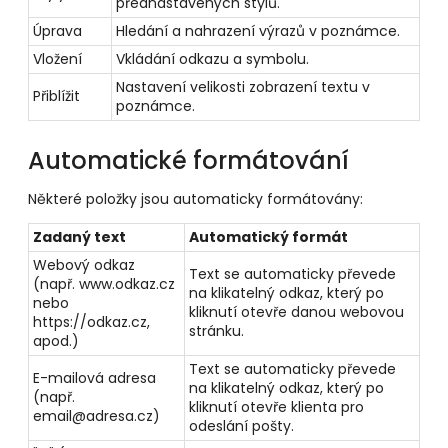
přednastavených stylů.
Úprava
Hledání a nahrazení výrazů v poznámce.
Vložení
Vkládání odkazu a symbolu.
Nastavení velikosti zobrazení textu v
Přiblížit
poznámce.
Automatické formátování
Některé položky jsou automaticky formátovány:
Zadaný text
Automatický formát
Webový odkaz
Text se automaticky převede
(např. www.odkaz.cz
na klikatelný odkaz, který po
nebo
kliknutí otevře danou webovou
https://odkaz.cz,
stránku.
apod.)
Text se automaticky převede
E-mailová adresa
na klikatelný odkaz, který po
(např.
kliknutí otevře klienta pro
email@adresa.cz)
odeslání pošty.