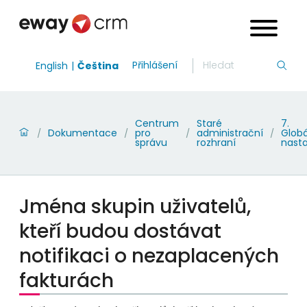
Přihlášení
English
Čeština
Centrum
Staré
7.
Dokumentace
pro
administrační
Globá
/
/
/
/
správu
rozhraní
nast
Jména skupin uživatelů,
kteří budou dostávat
notifikaci o nezaplacených
fakturách