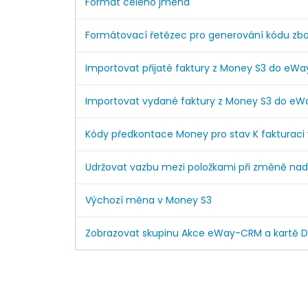
Formát celého jména
Formátovací řetězec pro generování kódu zboží 
Importovat přijaté faktury z Money S3 do eW
Importovat vydané faktury z Money S3 do e
Kódy předkontace Money pro stav K fakturaci
Udržovat vazbu mezi položkami při změně nad
Výchozí měna v Money S3
Zobrazovat skupinu Akce eWay-CRM a kartě D