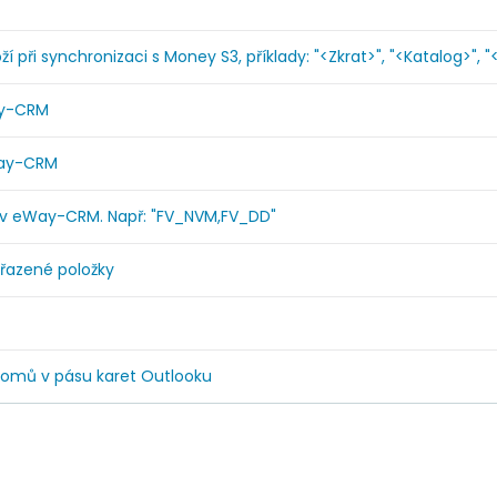
při synchronizaci s Money S3, příklady: "<Zkrat>", "<Katalog>", "
ay-CRM
Way-CRM
 v eWay-CRM. Např: "FV_NVM,FV_DD"
řazené položky
omů v pásu karet Outlooku