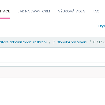
NTACE
JAK NA EWAY-CRM
VÝUKOVÁ VIDEA
FAQ
Engl
Staré administrační rozhraní
7. Globální nastavení
6.7.17 
/
/