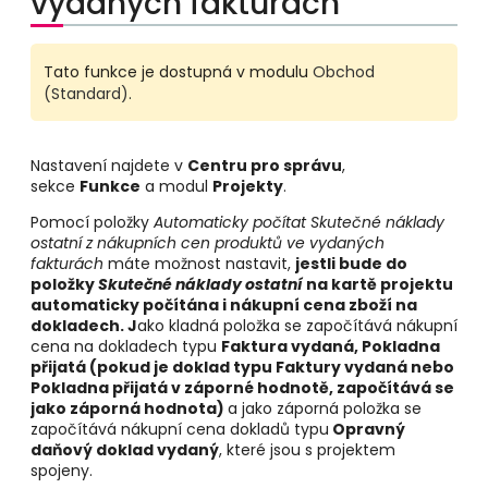
vydaných fakturách
Tato funkce je dostupná v modulu
Obchod
(Standard)
.
Nastavení najdete v
Centru pro správu
,
sekce
Funkce
a modul
Projekty
.
Pomocí položky
Automaticky počítat Skutečné náklady
ostatní z nákupních cen produktů ve vydaných
fakturách
máte možnost nastavit,
jestli bude do
položky
Skutečné náklady ostatní
na kartě projektu
automaticky počítána i nákupní cena zboží na
dokladech.
J
ako kladná položka se započítává nákupní
cena na dokladech typu
Faktura vydaná, Pokladna
přijatá
(pokud je doklad typu Faktury vydaná nebo
Pokladna přijatá v záporné hodnotě, započítává se
jako záporná hodnota)
a jako záporná položka se
započítává nákupní cena dokladů typu
Opravný
daňový doklad vydaný
, které jsou s projektem
spojeny.